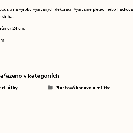
použití na výrobu vyšívaných dekorací. Vyšíváme pletací nebo háčkova
 stříhat.
růměr 24 cm.
 mm
zařazeno v kategoriích
ací látky
Plastová kanava a mřížka