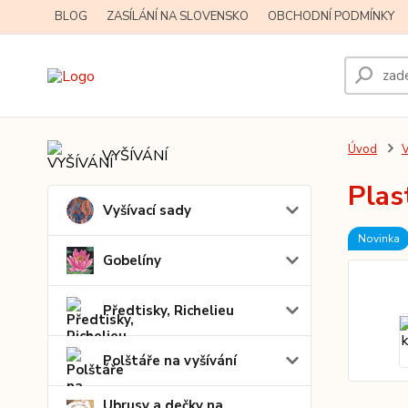
BLOG
ZASÍLÁNÍ NA SLOVENSKO
OBCHODNÍ PODMÍNKY
Úvod
V
VYŠÍVÁNÍ
Plas
Vyšívací sady
Novinka
Gobelíny
Předtisky, Richelieu
Polštáře na vyšívání
Ubrusy a dečky na