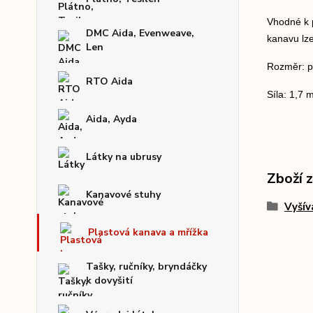
Vhodné k 
DMC Aida, Evenweave,
kanavu lze
Len
Rozměr: p
RTO Aida
Síla: 1,7
Aida, Ayda
Látky na ubrusy
Zboží 
Kanavové stuhy
Vyšív
Plastová kanava a mřížka
Tašky, ručníky, bryndáčky
k dovyšití