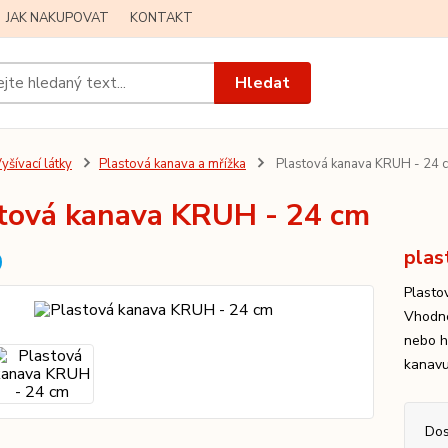
JAK NAKUPOVAT
KONTAKT
Hledat
yšívací látky
Plastová kanava a mřížka
Plastová kanava KRUH - 24 
tová kanava KRUH - 24 cm
plas
Plasto
Vhodné
nebo h
kanavu
Dos