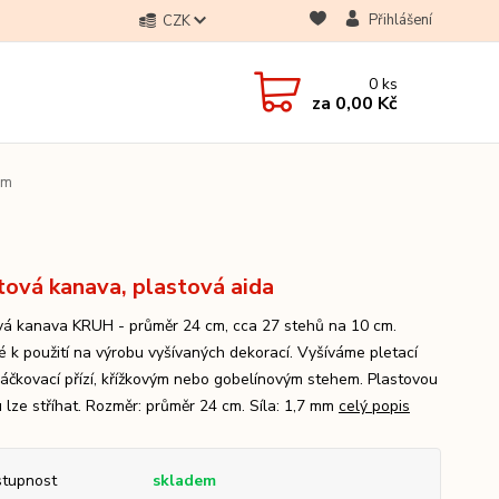
Přihlášení
CZK
0
ks
za
0,00 Kč
cm
tová kanava, plastová aida
vá kanava KRUH - průměr 24 cm, cca 27 stehů na 10 cm.
 k použití na výrobu vyšívaných dekorací. Vyšíváme pletací
áčkovací přízí, křížkovým nebo gobelínovým stehem. Plastovou
 lze stříhat. Rozměr: průměr 24 cm. Síla: 1,7 mm
celý popis
tupnost
skladem