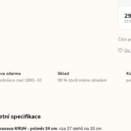
29
23,
Číslo p
Do 
va zdarma
Sklad
Ko
jednávce nad 1800,- Kč
99 % zboží máme skladem
po
tní specifikace
 kanava KRUH - průměr 24 cm
, cca 27 stehů na 10 cm.