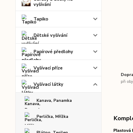
vyšívání
Tapiko
Dětské vyšívání
Papírové předlohy
Vyšívací příze
Dopra
při ob
Vyšívací látky
Kanava, Panamka
Perlička, Mřížka
Komple
Plastová
Plátno, Tesilen