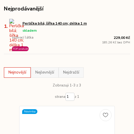
Nejprodávanější
Perlička bílá; šířka 140 cm; délka 1 m
1.
skladem
vyšívací látka
229,00 Kč
189,26 Kč bez DPH
TOP produkt
Nejnovější
Nejlevnější
Nejdražší
Zobrazuji 1-3 z 3
strana
z 1
Novinka