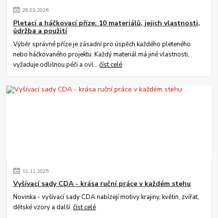
28
.
03
.
2026
Pletací a háčkovací příze: 10 materiálů, jejich vlastnosti,
údržba a použití
Výběr správné příze je zásadní pro úspěch každého pleteného
nebo háčkovaného projektu. Každý materiál má jiné vlastnosti,
vyžaduje odlišnou péči a ovl...
číst celé
11
.
11
.
2025
Vyšívací sady CDA - krása ruční práce v každém stehu
Novinka - vyšívací sady CDA nabízejí motivy krajiny, květin, zvířat,
dětské vzory a další.
číst celé