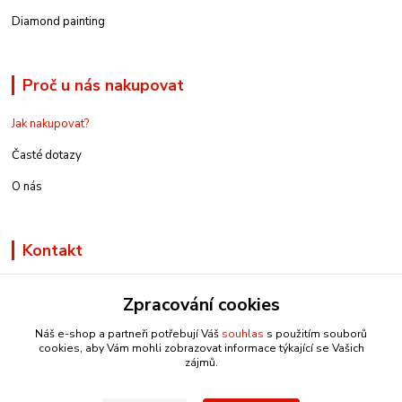
Diamond painting
Proč u nás nakupovat
Jak nakupovat?
Časté dotazy
O nás
Kontakt
Zpracování cookies
Náš e-shop a partneři potřebují Váš
souhlas
s použitím souborů
info@e-rucniprace.cz
cookies, aby Vám mohli zobrazovat informace týkající se Vašich
zájmů.