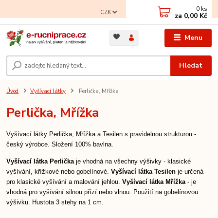
0
ks
CZK
za
0,00 Kč
Menu
Hledat
Úvod
Vyšívací látky
Perlička, Mřížka
Perlička, Mřížka
Vyšívací látky Perlička, Mřížka a Tesilen s pravidelnou strukturou -
český výrobce. Složení 100% bavlna.
Vyšívací látka Perlička
je vhodná na všechny výšivky - klasické
vyšívání, křížkové nebo gobelínové.
Vyšívací látka Tesilen
je určená
pro klasické vyšívání a malování jehlou.
Vyšívací látka Mřížka
- je
vhodná pro vyšívání silnou přízí nebo vlnou. Použití na gobelínovou
výšivku. Hustota 3 stehy na 1 cm.