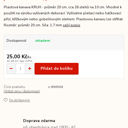
Plastová kanava KRUH - průměr 20 cm, cca 26 stehů na 10 cm. Vhodné k
použití na výrobu vyšívaných dekorací. Vyšíváme pletací nebo háčkovací
přízí, křížkovým nebo gobelínovým stehem. Plastovou kanavu lze stříhat.
Rozměr: průměr 20 cm. Síla: 1,7 mm
celý popis
Dostupnost
skladem
25,00 Kč
/
ks
20,66 Kč
bez DPH
Přidat do košíku
Číslo produktu:
s-890500
Hlídat cenu / dostupnost
Do oblíbených
Doprava zdarma
při objednávce nad 1800,- Kč