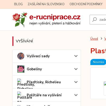
BLOG
ZASÍLÁNÍ NA SLOVENSKO
OBCHODNÍ PODMÍNKY
Úvod
V
VYŠÍVÁNÍ
Plas
Vyšívací sady
Novinka
Gobelíny
Předtisky, Richelieu
Polštáře na vyšívání