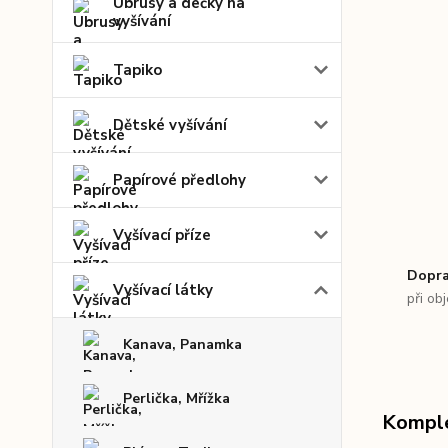
Ubrusy a dečky na
vyšívání
Tapiko
Dětské vyšívání
Papírové předlohy
Vyšívací příze
Dopra
Vyšívací látky
při ob
Kanava, Panamka
Perlička, Mřížka
Komple