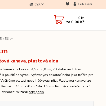
Přihlášení
CZK
0
ks
za
0,00 Kč
,5 x 56 cm
 cm
tová kanava, plastová aida
vá kanava 5ct čirá - 34,5 x 56,0 cm, 20 stehů na 10 cm.
 k použití na výrobu vyšívaných dekorací nebo jako mřížka pro
. Vyšíváme pletací nebo háčkovací přízí. Plastovou kanavu lze
t. Rozměr: 34,5 x 56,0 cm Síla: 1,5 mm Rozměr čtverečku: cca 5
. Výrobce: Wizardi
celý popis