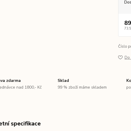
Dos
89
73,
Číslo p
Do 
va zdarma
Sklad
Ko
jednávce nad 1800,- Kč
99 % zboží máme skladem
po
tní specifikace