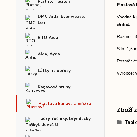
Plátno, Tesilen
Plastová 
DMC Aida, Evenweave,
Vhodné k p
Len
stříhat.
Rozměr: 3
RTO Aida
Síla: 1,5
Aida, Ayda
Rozměr čt
Látky na ubrusy
Výrobce: 
Kanavové stuhy
Plastová kanava a mřížka
Zboží 
Tašky, ručníky, bryndáčky
Tapik
k dovyšití