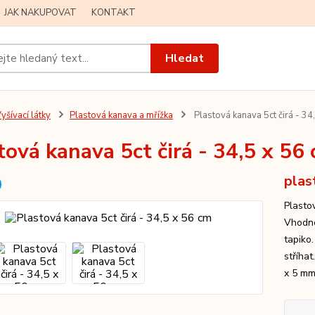
JAK NAKUPOVAT
KONTAKT
Hledat
yšívací látky
Plastová kanava a mřížka
Plastová kanava 5ct čirá - 34
tová kanava 5ct čirá - 34,5 x 56
plas
Plasto
Vhodné
tapiko
stříha
x 5 mm