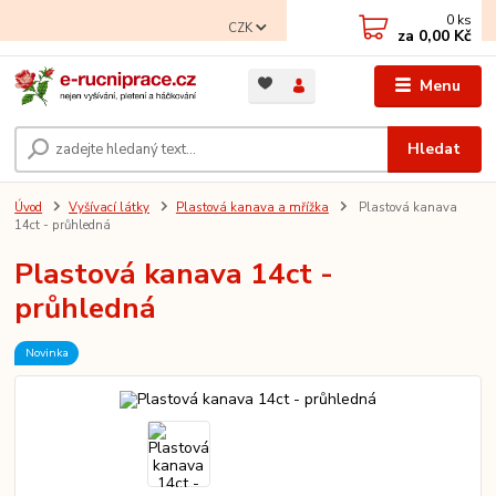
0
ks
CZK
za
0,00 Kč
Menu
Hledat
Úvod
Vyšívací látky
Plastová kanava a mřížka
Plastová kanava
14ct - průhledná
Plastová kanava 14ct -
průhledná
Novinka