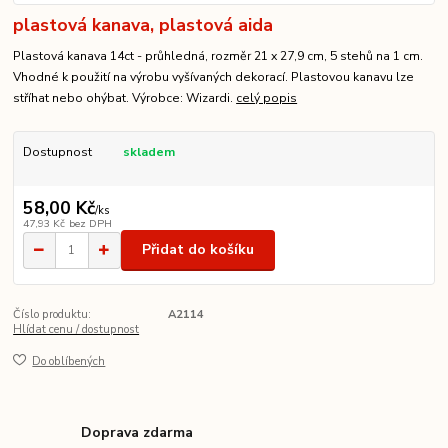
plastová kanava, plastová aida
Plastová kanava 14ct - průhledná, rozměr 21 x 27,9 cm, 5 stehů na 1 cm.
Vhodné k použití na výrobu vyšívaných dekorací. Plastovou kanavu lze
stříhat nebo ohýbat. Výrobce: Wizardi.
celý popis
Dostupnost
skladem
58,00 Kč
/
ks
47,93 Kč
bez DPH
Přidat do košíku
Číslo produktu:
A2114
Hlídat cenu / dostupnost
Do oblíbených
Doprava zdarma