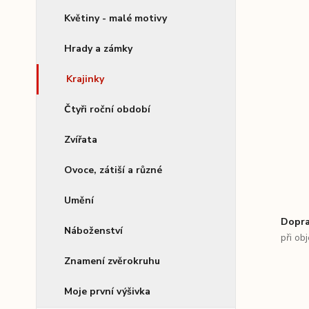
Květiny - malé motivy
Hrady a zámky
Krajinky
Čtyři roční období
Zvířata
Ovoce, zátiší a různé
Umění
Dopra
Náboženství
při ob
Znamení zvěrokruhu
Moje první výšivka