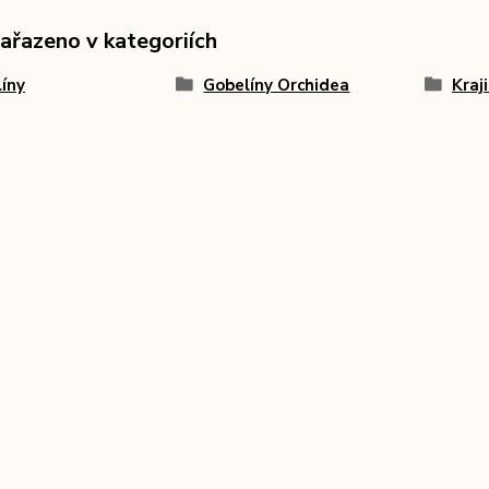
zařazeno v kategoriích
íny
Gobelíny Orchidea
Kraj