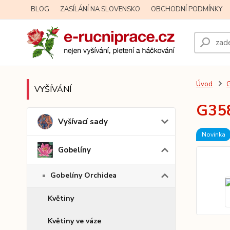
BLOG
ZASÍLÁNÍ NA SLOVENSKO
OBCHODNÍ PODMÍNKY
Úvod
G
VYŠÍVÁNÍ
G358
Vyšívací sady
Novinka
Gobelíny
Gobelíny Orchidea
Květiny
Květiny ve váze