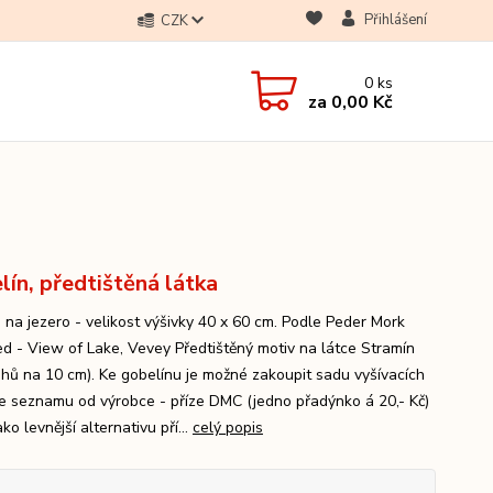
Přihlášení
CZK
0
ks
za
0,00 Kč
lín, předtištěná látka
 na jezero - velikost výšivky 40 x 60 cm. Podle Peder Mork
d - View of Lake, Vevey Předtištěný motiv na látce Stramín
ehů na 10 cm). Ke gobelínu je možné zakoupit sadu vyšívacích
dle seznamu od výrobce - příze DMC (jedno přadýnko á 20,- Kč)
ko levnější alternativu pří...
celý popis