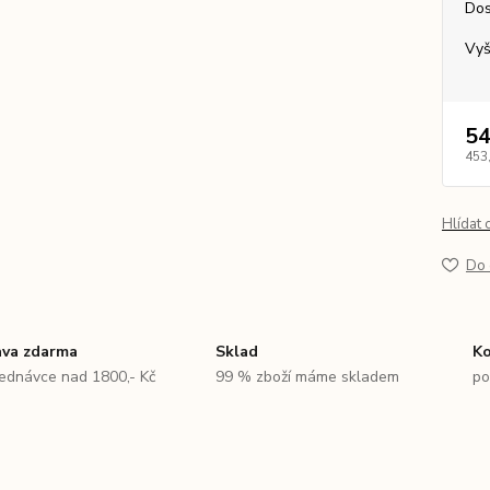
Dos
Vyš
54
453
Hlídat 
Do 
va zdarma
Sklad
Ko
jednávce nad 1800,- Kč
99 % zboží máme skladem
po