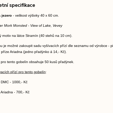
tní specifikace
 jezero
- velikost výšivky 40 x 60 cm.
er Mork Monsted - View of Lake, Vevey
ý motiv na látce Stramín (40 stehů na 10 cm).
u je možné zakoupit sadu vyšívacích přízí dle seznamu od výrobce - p
u příze Ariadna (jedno přadýnko á 14,- Kč).
 pro tento gobelín obsahuje 50 kusů přadýnek.
acích přízí pro tento gobelín
:
í DMC - 1000,- Kč
 Ariadna - 700,- Kč