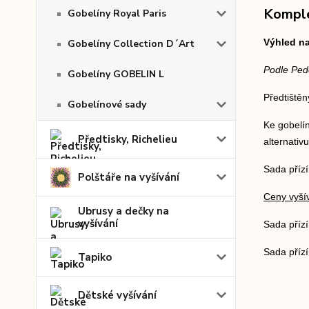
Komple
Gobelíny Royal Paris
Výhled na
Gobelíny Collection D´Art
Podle Ped
Gobelíny GOBELIN L
Předtištěn
Gobelínové sady
Ke gobelín
Předtisky, Richelieu
alternativ
Sada přízí
Polštáře na vyšívání
Ceny vyšív
Ubrusy a dečky na
vyšívání
Sada příz
Sada přízí
Tapiko
Dětské vyšívání