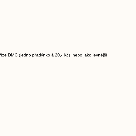
říze DMC (jedno přadýnko á 20,- Kč) nebo jako levnější