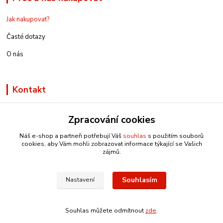
Jak nakupovat?
Časté dotazy
O nás
Kontakt
Zpracování cookies
Náš e-shop a partneři potřebují Váš
souhlas
s použitím souborů
info@e-rucniprace.cz
cookies, aby Vám mohli zobrazovat informace týkající se Vašich
zájmů.
Souhlasím
Nastavení
Copyright © 2011-2024 IRP
Souhlas můžete odmítnout
zde
.
Vytvořeno na
Eshop-rychle.cz