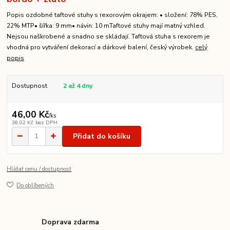
Popis ozdobné taftové stuhy s rexorovým okrajem: • složení: 78% PES,
22% MTP• šířka: 9 mm• návin: 10 mTaftové stuhy mají matný vzhled.
Nejsou naškrobené a snadno se skládají. Taftová stuha s rexorem je
vhodná pro vytváření dekorací a dárkové balení, český výrobek.
celý
popis
Dostupnost
2 až 4 dny
46,00 Kč
/
ks
38,02 Kč
bez DPH
Přidat do košíku
Hlídat cenu / dostupnost
Do oblíbených
Doprava zdarma