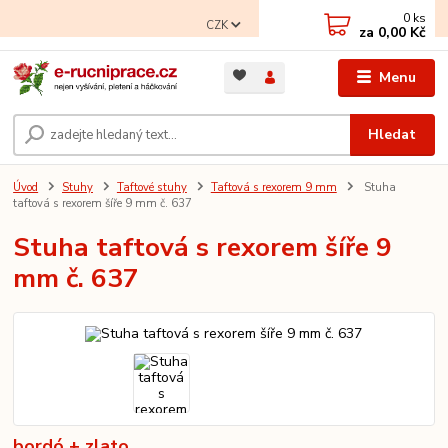
0
ks
CZK
za
0,00 Kč
Menu
Hledat
Úvod
Stuhy
Taftové stuhy
Taftová s rexorem 9 mm
Stuha
taftová s rexorem šíře 9 mm č. 637
Stuha taftová s rexorem šíře 9
mm č. 637
bordó + zlato