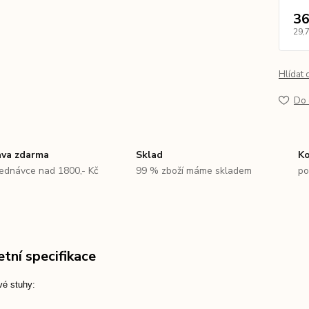
36
29,
Hlídat 
Do 
va zdarma
Sklad
Ko
jednávce nad 1800,- Kč
99 % zboží máme skladem
po
tní specifikace
vé stuhy: