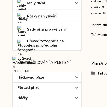
• složení: 
Jehly ruční
• šířka: 9
• návin: 10
Nůžky na vyšívání
Taftové st
Sady přízí pro vyšívání
Taftová stu
Převod fotografie na
vyšívací předlohu
HÁČKOVÁNÍ A PLETENÍ
Zboží 
Tafto
Háčkovací příze
Pletací příze
Háčky