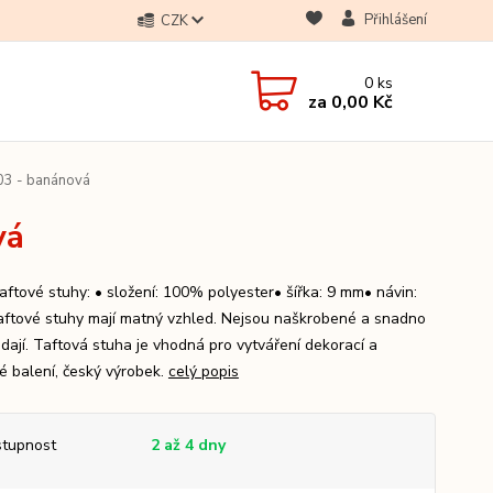
Přihlášení
CZK
0
ks
za
0,00 Kč
203 - banánová
vá
taftové stuhy: • složení: 100% polyester• šířka: 9 mm• návin:
ftové stuhy mají matný vzhled. Nejsou naškrobené a snadno
ádají. Taftová stuha je vhodná pro vytváření dekorací a
é balení, český výrobek.
celý popis
tupnost
2 až 4 dny