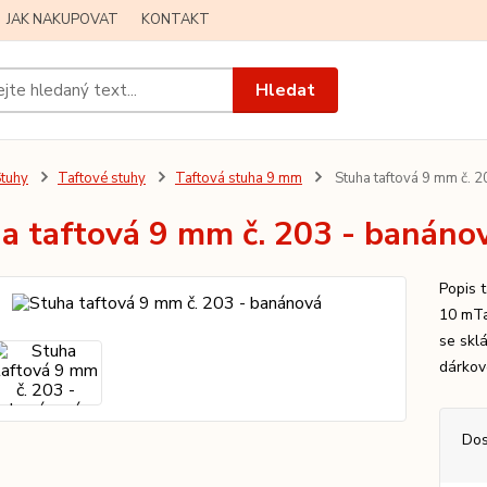
JAK NAKUPOVAT
KONTAKT
Hledat
tuhy
Taftové stuhy
Taftová stuha 9 mm
Stuha taftová 9 mm č. 
a taftová 9 mm č. 203 - banáno
Popis 
10 mTa
se skl
dárkov
Dos