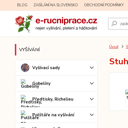
BLOG
ZASÍLÁNÍ NA SLOVENSKO
OBCHODNÍ PODMÍNKY
Úvod
S
VYŠÍVÁNÍ
Stuh
Vyšívací sady
Gobelíny
Předtisky, Richelieu
Polštáře na vyšívání