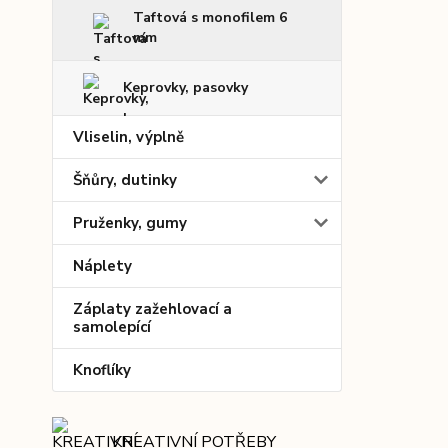
Taftová s monofilem 6
mm
Keprovky, pasovky
Vliselin, výplně
Šňůry, dutinky
Pruženky, gumy
Náplety
Záplaty zažehlovací a
samolepící
Knoflíky
KREATIVNÍ POTŘEBY