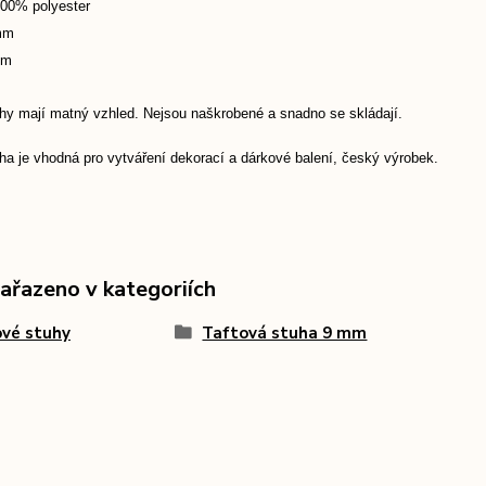
100% polyester
 mm
 m
uhy mají matný vzhled. Nejsou naškrobené a snadno se skládají.
ha je vhodná pro vytváření dekorací a dárkové balení, český výrobek.
zařazeno v kategoriích
vé stuhy
Taftová stuha 9 mm