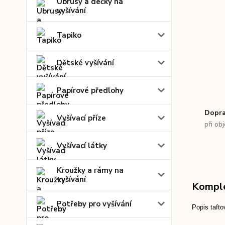
Ubrusy a dečky na
vyšívání
Tapiko
Dětské vyšívání
Papírové předlohy
Dopra
Vyšívací příze
při ob
Vyšívací látky
Kroužky a rámy na
vyšívání
Komple
Potřeby pro vyšívání
Popis tafto