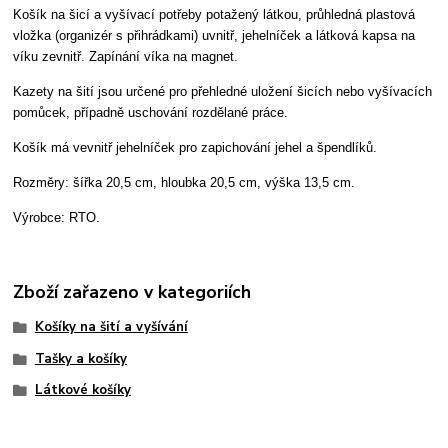
Košík na šicí a vyšívací potřeby potažený látkou, průhledná plastová
vložka (organizér s přihrádkami) uvnitř, jehelníček a látková kapsa na
víku zevnitř. Zapínání víka na magnet.
Kazety na šití jsou určené pro přehledné uložení šicích nebo vyšívacích
pomůcek, případně uschování rozdělané práce.
Košík má vevnitř jehelníček pro zapichování jehel a špendlíků.
Rozměry: šířka 20,5 cm, hloubka 20,5 cm, výška 13,5 cm.
Výrobce: RTO.
Zboží zařazeno v kategoriích
Košíky na šití a vyšívání
Tašky a košíky
Látkové košíky