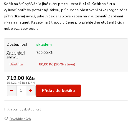
Košík na šití, vyšívání a jiné ruční práce - vzor č. 4141 Košík na šicí a
vyšívací potřeby potažený látkou, průhledná plastová vložka (organizér s
přihrádkami) uvnitř, jehelníček a látková kapsa na víku zevnitř. Zapínání
víka na magnet. Kazety na šití jsou určené pro přehledné uložení šicích
nebo vy...
celý popis
Dostupnost
skladem
Cena před
799,00 Kč
slevou
Ušetříte
80,00 Kč (
10
% sleva)
719,00 Kč
/
ks
594,21 Kč
bez DPH
Přidat do košíku
Hlídat cenu / dostupnost
Do oblíbených