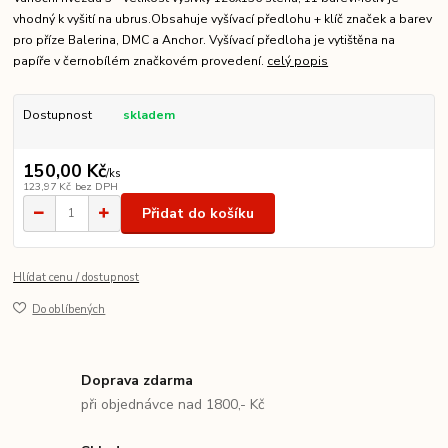
vhodný k vyšití na ubrus.Obsahuje vyšívací předlohu + klíč značek a barev
pro příze Balerina, DMC a Anchor. Vyšívací předloha je vytištěna na
papíře v černobílém značkovém provedení.
celý popis
Dostupnost
skladem
150,00 Kč
/
ks
123,97 Kč
bez DPH
Přidat do košíku
Hlídat cenu / dostupnost
Do oblíbených
Doprava zdarma
při objednávce nad 1800,- Kč