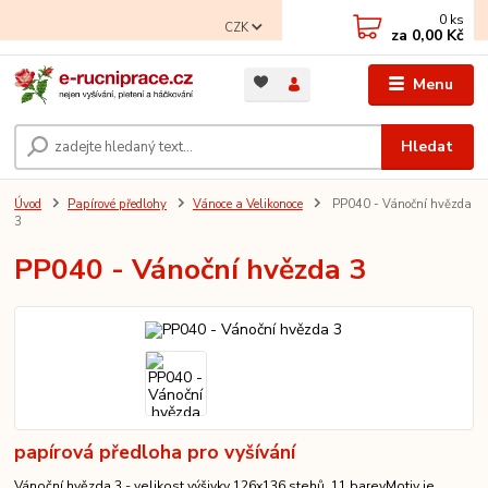
0
ks
CZK
za
0,00 Kč
Menu
Hledat
Úvod
Papírové předlohy
Vánoce a Velikonoce
PP040 - Vánoční hvězda
3
PP040 - Vánoční hvězda 3
papírová předloha pro vyšívání
Vánoční hvězda 3 - velikost výšivky 126x136 stehů, 11 barevMotiv je