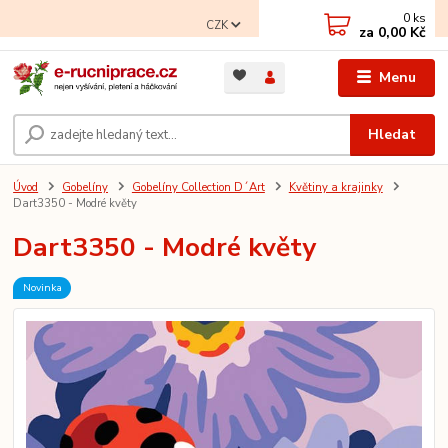
0
ks
CZK
za
0,00 Kč
Menu
Hledat
Úvod
Gobelíny
Gobelíny Collection D´Art
Květiny a krajinky
Dart3350 - Modré květy
Dart3350 - Modré květy
Novinka