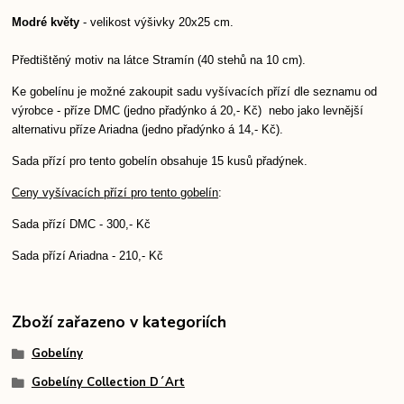
Modré květy
- velikost výšivky 20x25 cm.
Předtištěný motiv na látce Stramín (40 stehů na 10 cm).
Ke gobelínu je možné zakoupit sadu vyšívacích přízí dle seznamu od
výrobce - příze DMC (jedno přadýnko á 20,- Kč) nebo jako levnější
alternativu příze Ariadna (jedno přadýnko á 14,- Kč).
Sada přízí pro tento gobelín obsahuje 15 kusů přadýnek.
Ceny vyšívacích přízí pro tento gobelín
:
Sada přízí DMC - 300,- Kč
Sada přízí Ariadna - 210,- Kč
Zboží zařazeno v kategoriích
Gobelíny
Gobelíny Collection D´Art