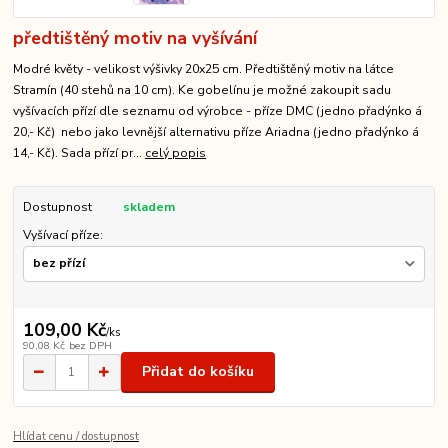
předtištěný motiv na vyšívání
Modré květy - velikost výšivky 20x25 cm. Předtištěný motiv na látce
Stramín (40 stehů na 10 cm). Ke gobelínu je možné zakoupit sadu
vyšívacích přízí dle seznamu od výrobce - příze DMC (jedno přadýnko á
20,- Kč) nebo jako levnější alternativu příze Ariadna (jedno přadýnko á
14,- Kč). Sada přízí pr...
celý popis
Dostupnost
skladem
Vyšívací příze:
109,00 Kč
/
ks
90,08 Kč
bez DPH
Přidat do košíku
Hlídat cenu / dostupnost