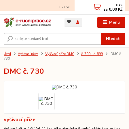
0
ks
CZK
za
0,00 Kč
Menu
Hledat
Úvod
Vyšívací příze
Vyšívací příze DMC
č. 700 - č. 899
DMC č.
730
DMC č. 730
vyšívací příze
Vyšívací příze DMC Art. 117 - délka přadýnka 8 metrů, skládá se ze 6-ti