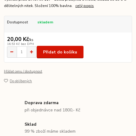
dělitelných nitek. Složení 100% bavlna.
celý popis
Dostupnost
skladem
20,00 Kč
/
ks
16,53 Kč
bez DPH
Přidat do košíku
Hlídat cenu / dostupnost
Do oblíbených
Doprava zdarma
při objednávce nad 1800,- Kč
Sklad
99 % zboží máme skladem