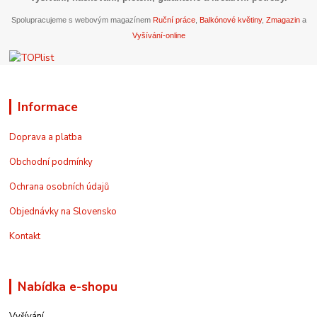
Spolupracujeme s webovým magazínem
Ruční práce
,
Balkónové květiny
,
Zmagazin
a
Vyšívání-online
Informace
Doprava a platba
Obchodní podmínky
Ochrana osobních údajů
Objednávky na Slovensko
Kontakt
Nabídka e-shopu
Vyšívání