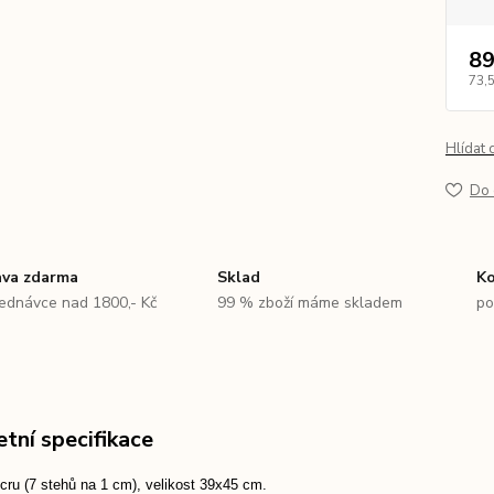
89
73,
Hlídat 
Do 
va zdarma
Sklad
Ko
jednávce nad 1800,- Kč
99 % zboží máme skladem
po
tní specifikace
cru
(7 stehů na 1 cm), velikost 39x45 cm.