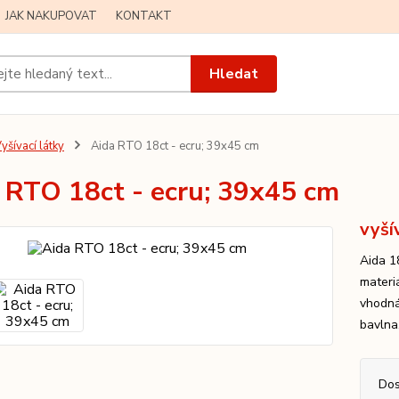
JAK NAKUPOVAT
KONTAKT
Hledat
yšívací látky
Aida RTO 18ct - ecru; 39x45 cm
 RTO 18ct - ecru; 39x45 cm
vyší
Aida 1
materi
vhodná
bavlna
Dos