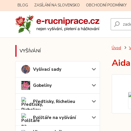
BLOG
ZASÍLÁNÍ NA SLOVENSKO
OBCHODNÍ PODMÍNKY
Úvod
V
VYŠÍVÁNÍ
Aida
Vyšívací sady
Gobelíny
Předtisky, Richelieu
Polštáře na vyšívání