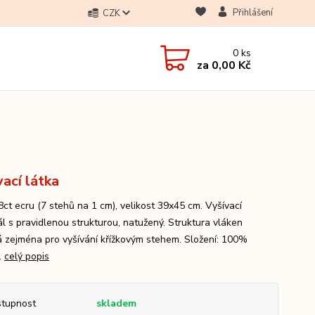
Přihlášení
CZK
0
ks
za
0,00 Kč
vací látka
8ct ecru (7 stehů na 1 cm), velikost 39x45 cm. Vyšívací
ál s pravidlenou strukturou, natužený. Struktura vláken
 zejména pro vyšívání křížkovým stehem. Složení: 100%
.
celý popis
tupnost
skladem