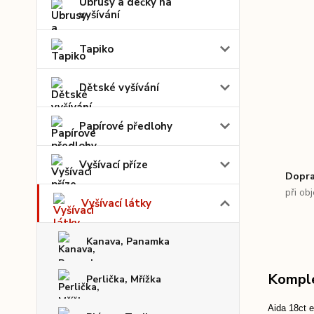
Ubrusy a dečky na
vyšívání
Tapiko
Dětské vyšívání
Papírové předlohy
Vyšívací příze
Dopra
při ob
Vyšívací látky
Kanava, Panamka
Komple
Perlička, Mřížka
Aida 18ct e