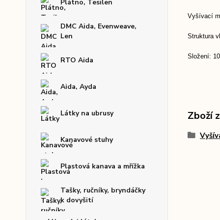
Plátno, Tesilen
Vyšívací ma
DMC Aida, Evenweave,
Len
Struktura 
Složení: 1
RTO Aida
Aida, Ayda
Látky na ubrusy
Zboží 
Vyšív
Kanavové stuhy
Plastová kanava a mřížka
Tašky, ručníky, bryndáčky
k dovyšití