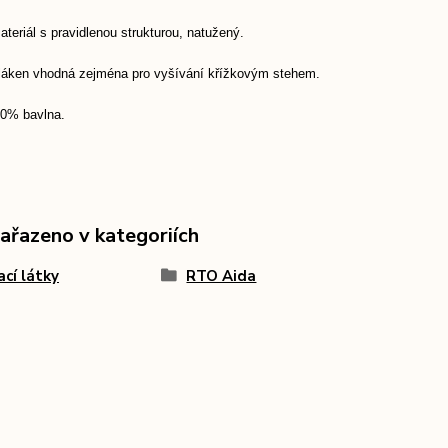
teriál s pravidlenou strukturou, natužený.
vláken vhodná zejména pro vyšívání křížkovým stehem.
00% bavlna.
zařazeno v kategoriích
ací látky
RTO Aida