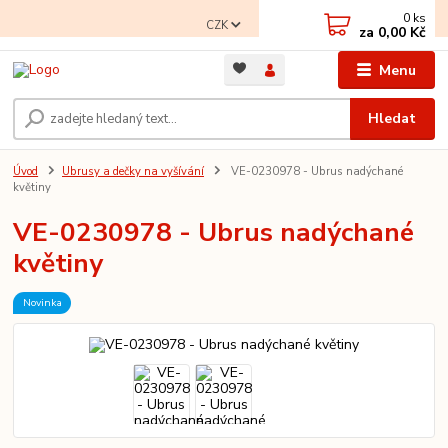
0
ks
CZK
za
0,00 Kč
Menu
Hledat
Úvod
Ubrusy a dečky na vyšívání
VE-0230978 - Ubrus nadýchané
květiny
VE-0230978 - Ubrus nadýchané
květiny
Novinka