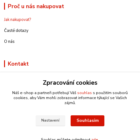
Proč u nás nakupovat
Jak nakupovat?
Časté dotazy
O nás
Kontakt
Zpracování cookies
Náš e-shop a partneři potřebují Váš
souhlas
s použitím souborů
info@e-rucniprace.cz
cookies, aby Vám mohli zobrazovat informace týkající se Vašich
zájmů.
Souhlasím
Nastavení
Copyright © 2011-2024 IRP
Souhlas můžete odmítnout
zde
.