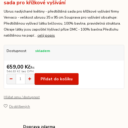
sada pro křížkové vyšívání
Ubrus nadýchané květiny - předtištěná sada pro křížkové vyšívání firmy
Vervaco - velikost ubrusu 35 x 95 cm.Souprava pro vyšívání obsahuje:
Předtištěnou vyšívací látku béžovou, 100% bavlna, pravidelná struktura.
Okraje látky jsou zapošité.Vyšívací příze DMC - 100% bavlna.Předlohu
natištěnou na papí...
celý popis
Dostupnost
skladem
659,00 Kč
/
ks
544,63 Kč
bez DPH
Přidat do košíku
Hlídat cenu / dostupnost
Do oblíbených
Doprava zdarma