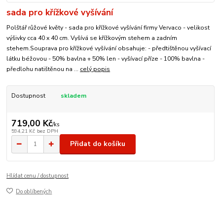
sada pro křížkové vyšívání
Polštář růžové květy - sada pro křížkové vyšívání firmy Vervaco - velikost
výšivky cca 40 x 40 cm. Vyšívá se křížkovým stehem a zadním
stehem.Souprava pro křížkové vyšívání obsahuje: - předtištěnou vyšívací
látku béžovou - 50% bavlna + 50% len - vyšívací příze - 100% bavlna -
předlohu natištěnou na ...
celý popis
Dostupnost
skladem
719,00 Kč
/
ks
594,21 Kč
bez DPH
Přidat do košíku
Hlídat cenu / dostupnost
Do oblíbených