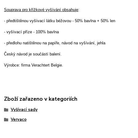
Souprava pro křížkové vyšívání obsahuje
:
- předtištěnou vyšívací látku béžovou - 50% bavlna + 50% len
- vyšívací příze - 100% bavlna
- předlohu natištěnou na papíře, návod na vyšívání, jehla
Český návod je součástí balení.
Výrobce: firma Verachtert Belgie.
Zboží zařazeno v kategoriích
Vyšívací sady
Vervaco