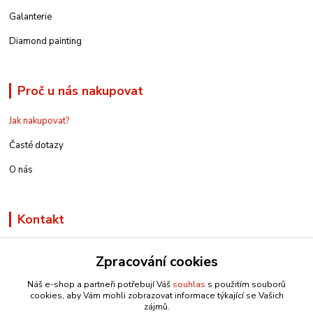
Galanterie
Diamond painting
Proč u nás nakupovat
Jak nakupovat?
Časté dotazy
O nás
Kontakt
Zpracování cookies
Náš e-shop a partneři potřebují Váš
souhlas
s použitím souborů
info@e-rucniprace.cz
cookies, aby Vám mohli zobrazovat informace týkající se Vašich
zájmů.