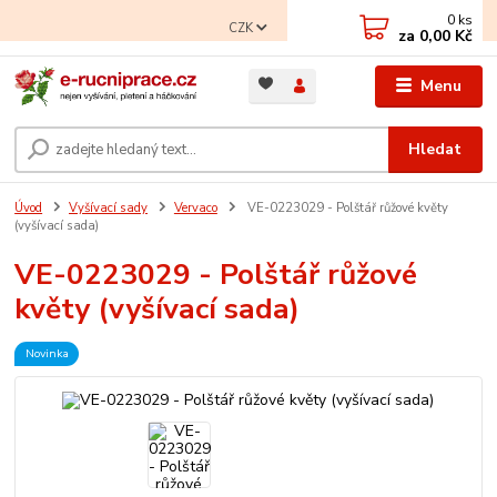
0
ks
CZK
za
0,00 Kč
Menu
Hledat
Úvod
Vyšívací sady
Vervaco
VE-0223029 - Polštář růžové květy
(vyšívací sada)
VE-0223029 - Polštář růžové
květy (vyšívací sada)
Novinka