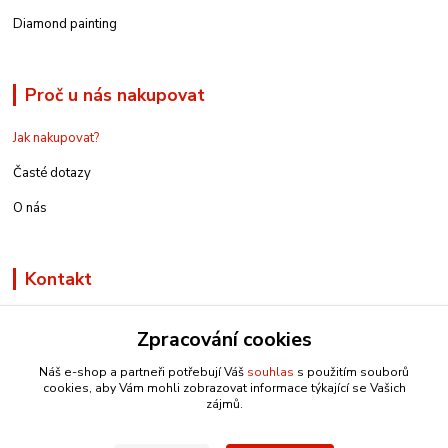
Diamond painting
Proč u nás nakupovat
Jak nakupovat?
Časté dotazy
O nás
Kontakt
Zpracování cookies
Náš e-shop a partneři potřebují Váš
souhlas
s použitím souborů
info@e-rucniprace.cz
cookies, aby Vám mohli zobrazovat informace týkající se Vašich
zájmů.