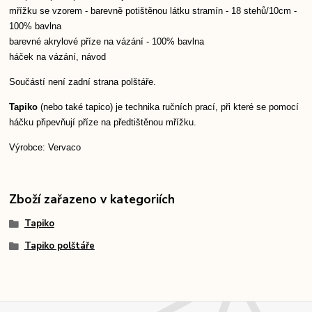
mřížku se vzorem - barevně potištěnou látku stramín - 18 stehů/10cm -
100% bavlna
barevné akrylové příze na vázání - 100% bavlna
háček na vázání,
návod
Součástí není zadní strana polštáře.
Tapiko
(nebo také tapico) je technika ručních prací, při které se pomocí
háčku připevňují příze na předtištěnou mřížku.
Výrobce: Vervaco
Zboží zařazeno v kategoriích
Tapiko
Tapiko polštáře