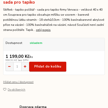
sada pro tapiko
Skřítek - tapiko polštář - sada pro tapiko firmy Vervaco - velikost 40 x 40
cm.Souprava pro tapiko obsahuje:mřížku se vzorem - barevně
potištěnou látku stramín - 18 stehů/10cm - 100% bavlnabarevné akrylové
příze na vázání - 100% bavlnaháček na vázání, návod Součástí není zadní
strana polštáře. Tapik...
celý popis
Dostupnost
skladem
1 199,00 Kč
/
ks
990,91 Kč
bez DPH
Přidat do košíku
Hlídat cenu / dostupnost
Do oblíbených
Doprava zdarma