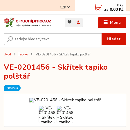
0
ks
CZK
za
0,00 Kč
Menu
Hledat
Úvod
Tapiko
VE-0201456 - Skřítek tapiko polštář
VE-0201456 - Skřítek tapiko
polštář
Novinka