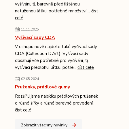
vyšívání, tj. barevně předtištěnou
natuženou látku, potřebné množství ...
číst
celé
11.11.2025
Vyšívací sady CDA
V eshopu nově najdete také vyšívací sady
CDA (Collection D’Art). Vyšívací sady
obsahují vše potřebné pro vyšívání, tj.
vyšívací předlohu, látku, potře...
číst celé
02.05.2024
Pruženky, prádlové gumy
Rozšířili jsme nabídku prádlových pruženek
o různé šířky a různé barevné provedení.
číst celé
Zobrazit všechny novinky