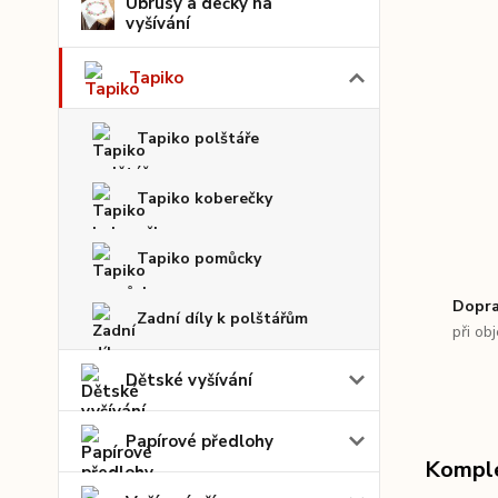
Ubrusy a dečky na
vyšívání
Tapiko
Tapiko polštáře
Tapiko koberečky
Tapiko pomůcky
Dopra
Zadní díly k polštářům
při ob
Dětské vyšívání
Papírové předlohy
Komple