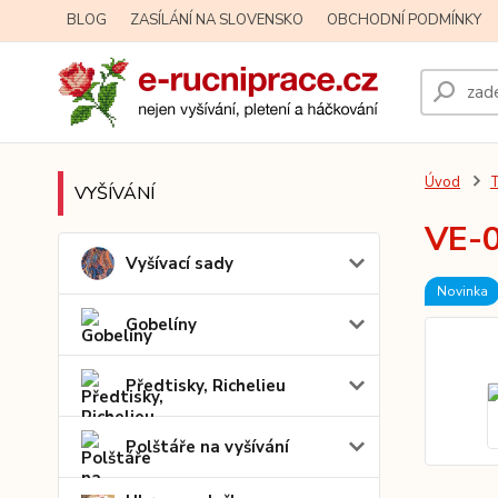
BLOG
ZASÍLÁNÍ NA SLOVENSKO
OBCHODNÍ PODMÍNKY
Úvod
T
VYŠÍVÁNÍ
VE-0
Vyšívací sady
Novinka
Gobelíny
Předtisky, Richelieu
Polštáře na vyšívání