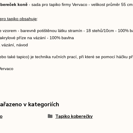
obereček koně
- sada pro tapiko firmy Vervaco - velikost průměr 55 cm
pro tapiko obsahuje
:
e vzorem - barevně potištěnou látku stramín - 18 stehů/10cm - 100% b
akrylové příze na vázání - 100% bavlna
a vázání,
návod
bo také tapico) je technika ručních prací, při které se pomocí háčku př
Vervaco
zařazeno v kategoriích
o
Tapiko koberečky