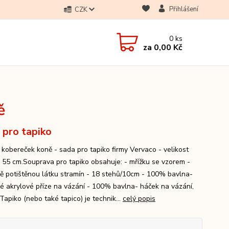
Přihlášení
CZK
0
ks
za
0,00 Kč
ě
 pro tapiko
 kobereček koně - sada pro tapiko firmy Vervaco - velikost
 55 cm.Souprava pro tapiko obsahuje: - mřížku se vzorem -
ě potištěnou látku stramín - 18 stehů/10cm - 100% bavlna-
é akrylové příze na vázání - 100% bavlna- háček na vázání,
Tapiko (nebo také tapico) je technik...
celý popis