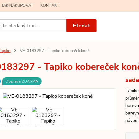
JAK NAKUPOVAT
KONTAKT
Hledat
apiko
VE-0183297 - Tapiko kobereček koně
183297 - Tapiko kobereček kon
sada
Doprava ZDARMA
Tapiko
průměr
barevn
barevn
návod 