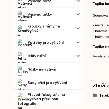
Vyšívací příze
Tapiko k
Vyšívací látky
Souprava 
- mřížku s
Kroužky a rámy na
vyšívání
- barevné 
- háček n
Potřeby pro vyšívání
Tapiko
(ne
Jehly ruční
Výrobce: 
Nůžky na vyšívání
Sady přízí pro vyšívání
Zboží 
Převod fotografie na
Tapik
vyšívací předlohu