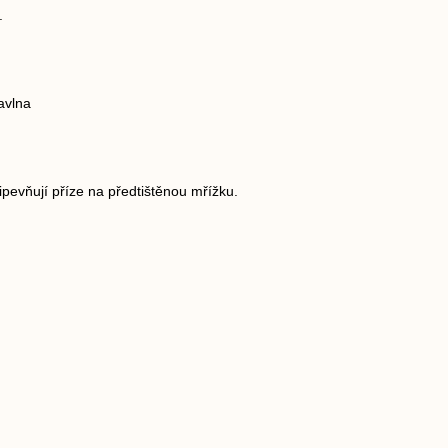
.
avlna
ipevňují příze na předtištěnou mřížku.