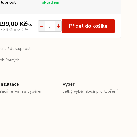
tupnost
skladem
199,00 Kč
/
ks
Přidat do košíku
17,36 Kč
bez DPH
cenu / dostupnost
oblíbených
nzultace
Výběr
radíme Vám s výběrem
velký výběr zboží pro tvoření