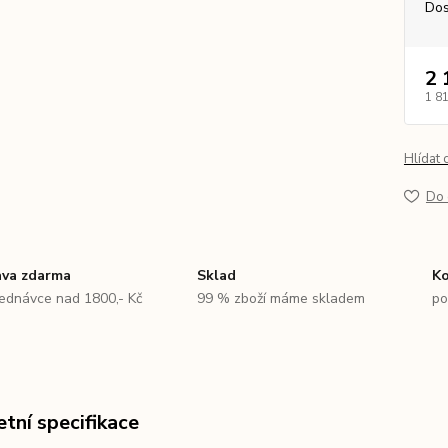
Dos
2 
1 8
Hlídat 
Do 
va zdarma
Sklad
Ko
jednávce nad 1800,- Kč
99 % zboží máme skladem
po
tní specifikace