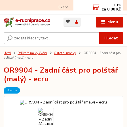
0
ks
CZK
za
0,00 Kč
Menu
Hledat
Úvod
Polštáře na vyšívání
Ostatní motivy
OR9904 - Zadní část pro
polštář (malý) - ecru
OR9904 - Zadní část pro polštář
(malý) - ecru
Novinka