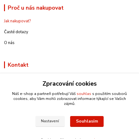
Proč u nás nakupovat
Jak nakupovat?
Časté dotazy
O nás
Kontakt
Zpracování cookies
Náš e-shop a partneři potřebují Váš
souhlas
s použitím souborů
info@e-rucniprace.cz
cookies, aby Vám mohli zobrazovat informace týkající se Vašich
zájmů.
Souhlasím
Nastavení
Copyright © 2011-2024 IRP