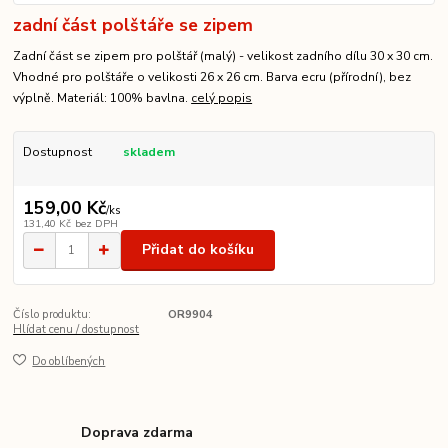
zadní část polštáře se zipem
Zadní část se zipem pro polštář (malý) - velikost zadního dílu 30 x 30 cm.
Vhodné pro polštáře o velikosti 26 x 26 cm. Barva ecru (přírodní), bez
výplně. Materiál: 100% bavlna.
celý popis
Dostupnost
skladem
159,00 Kč
/
ks
131,40 Kč
bez DPH
Přidat do košíku
Číslo produktu:
OR9904
Hlídat cenu / dostupnost
Do oblíbených
Doprava zdarma