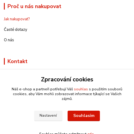
Proč u nás nakupovat
Jak nakupovat?
Časté dotazy
O nás
Kontakt
Zpracování cookies
Náš e-shop a partneři potřebují Váš
souhlas
s použitím souborů
info@e-rucniprace.cz
cookies, aby Vám mohli zobrazovat informace týkající se Vašich
zájmů.
Souhlasím
Nastavení
Copyright © 2011-2024 IRP