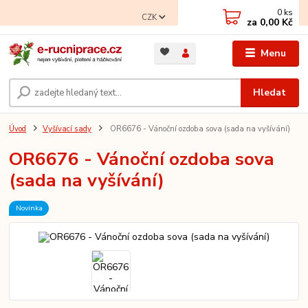
0
ks
CZK
za
0,00 Kč
Menu
Hledat
Úvod
Vyšívací sady
OR6676 - Vánoční ozdoba sova (sada na vyšívání)
OR6676 - Vánoční ozdoba sova
(sada na vyšívání)
Novinka