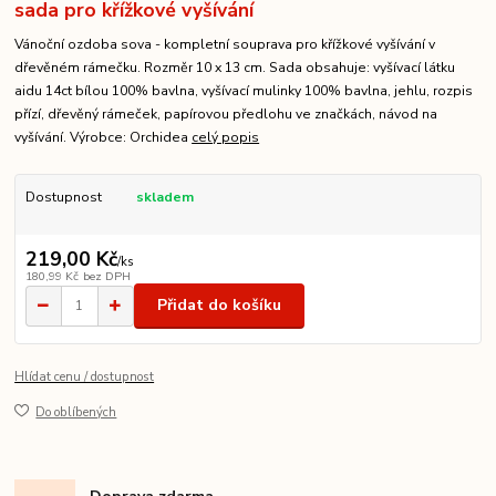
sada pro křížkové vyšívání
Vánoční ozdoba sova - kompletní souprava pro křížkové vyšívání v
dřevěném rámečku. Rozměr 10 x 13 cm. Sada obsahuje: vyšívací látku
aidu 14ct bílou 100% bavlna, vyšívací mulinky 100% bavlna, jehlu, rozpis
přízí, dřevěný rámeček, papírovou předlohu ve značkách, návod na
vyšívání. Výrobce: Orchidea
celý popis
Dostupnost
skladem
219,00 Kč
/
ks
180,99 Kč
bez DPH
Přidat do košíku
Hlídat cenu / dostupnost
Do oblíbených