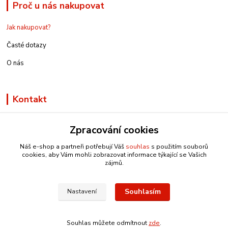
Proč u nás nakupovat
Jak nakupovat?
Časté dotazy
O nás
Kontakt
Zpracování cookies
Náš e-shop a partneři potřebují Váš
souhlas
s použitím souborů
info@e-rucniprace.cz
cookies, aby Vám mohli zobrazovat informace týkající se Vašich
zájmů.
Souhlasím
Nastavení
Copyright © 2011-2024 IRP
Souhlas můžete odmítnout
zde
.