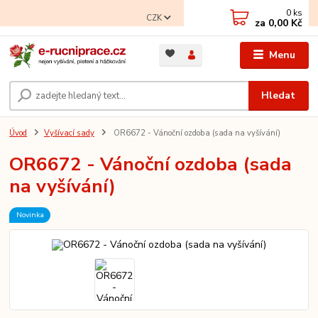
0
ks
CZK
za
0,00 Kč
Menu
Hledat
Úvod
Vyšívací sady
OR6672 - Vánoční ozdoba (sada na vyšívání)
OR6672 - Vánoční ozdoba (sada
na vyšívání)
Novinka