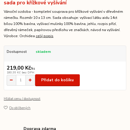
sada pro křížkové vyšívání
Vánoční ozdoba - kompletní souprava pro křížkové vyšívání v dřevěném
rámečku. Rozměr 10 x 13 cm. Sada obsahuje: vyšívací látku aidu 14ct
bílou 100% bavlna, vyšívací mulinky 100% bavlna, jehlu, rozpis přízí,
dřevěný rámeček, papírovou předlohu ve značkách, návod na vyšívání.
Výrobce: Orchidea
celý popis
Dostupnost
skladem
219,00 Kč
/
ks
180,99 Kč
bez DPH
Přidat do košíku
Hlídat cenu / dostupnost
Do oblíbených
Doprava zdarma