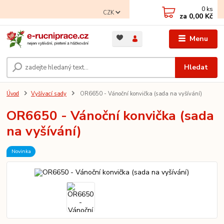
0
ks
CZK
za
0,00 Kč
Menu
Hledat
Úvod
Vyšívací sady
OR6650 - Vánoční konvička (sada na vyšívání)
OR6650 - Vánoční konvička (sada
na vyšívání)
Novinka