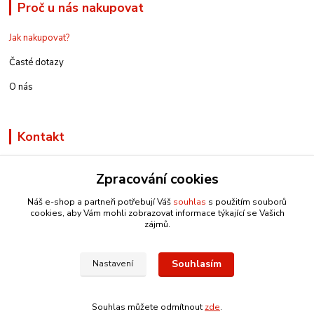
Proč u nás nakupovat
Jak nakupovat?
Časté dotazy
O nás
Kontakt
Zpracování cookies
Náš e-shop a partneři potřebují Váš
souhlas
s použitím souborů
info@e-rucniprace.cz
cookies, aby Vám mohli zobrazovat informace týkající se Vašich
zájmů.
Souhlasím
Nastavení
Copyright © 2011-2024 IRP
Souhlas můžete odmítnout
zde
.