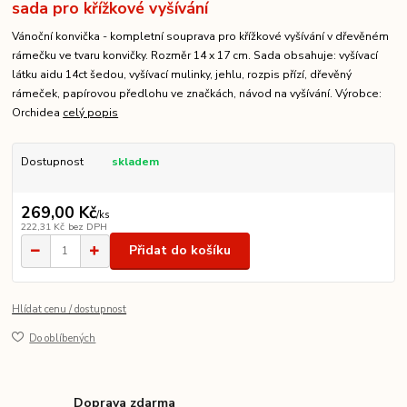
sada pro křížkové vyšívání
Vánoční konvička - kompletní souprava pro křížkové vyšívání v dřevěném
rámečku ve tvaru konvičky. Rozměr 14 x 17 cm. Sada obsahuje: vyšívací
látku aidu 14ct šedou, vyšívací mulinky, jehlu, rozpis přízí, dřevěný
rámeček, papírovou předlohu ve značkách, návod na vyšívání. Výrobce:
Orchidea
celý popis
Dostupnost
skladem
269,00 Kč
/
ks
222,31 Kč
bez DPH
Přidat do košíku
Hlídat cenu / dostupnost
Do oblíbených
Doprava zdarma