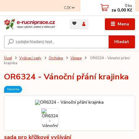
0
ks
CZK
za
0,00 Kč
Menu
Hledat
Úvod
Vyšívací sady
Orchidea
Vánoce
OR6324 - Vánoční přání
krajinka
OR6324 - Vánoční přání krajinka
Novinka
sada pro křížkové vyšívání