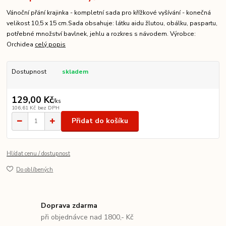
Vánoční přání krajinka - kompletní sada pro křížkové vyšívání - konečná
velikost 10,5 x 15 cm.Sada obsahuje: látku aidu žlutou, obálku, paspartu,
potřebné množství bavlnek, jehlu a rozkres s návodem. Výrobce:
Orchidea
celý popis
Dostupnost
skladem
129,00 Kč
/
ks
106,61 Kč
bez DPH
Přidat do košíku
Hlídat cenu / dostupnost
Do oblíbených
Doprava zdarma
při objednávce nad 1800,- Kč