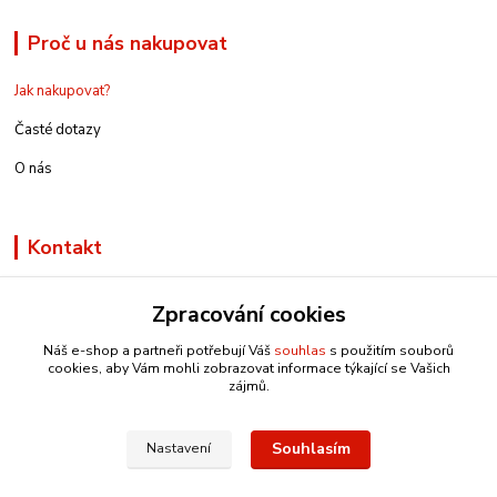
Proč u nás nakupovat
Jak nakupovat?
Časté dotazy
O nás
Kontakt
Zpracování cookies
Náš e-shop a partneři potřebují Váš
souhlas
s použitím souborů
info@e-rucniprace.cz
cookies, aby Vám mohli zobrazovat informace týkající se Vašich
zájmů.
Souhlasím
Nastavení