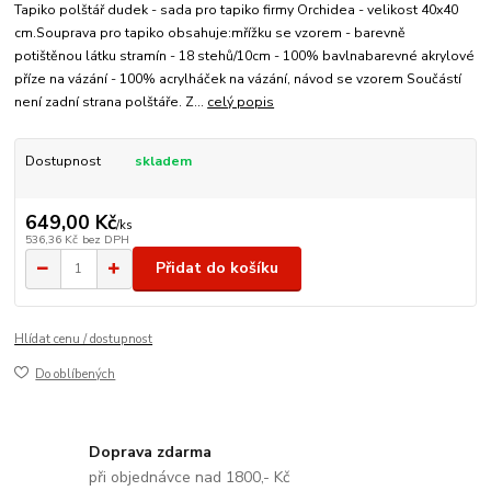
Tapiko polštář dudek - sada pro tapiko firmy Orchidea - velikost 40x40
cm.Souprava pro tapiko obsahuje:mřížku se vzorem - barevně
potištěnou látku stramín - 18 stehů/10cm - 100% bavlnabarevné akrylové
příze na vázání - 100% acrylháček na vázání, návod se vzorem Součástí
není zadní strana polštáře. Z...
celý popis
Dostupnost
skladem
649,00 Kč
/
ks
536,36 Kč
bez DPH
Přidat do košíku
Hlídat cenu / dostupnost
Do oblíbených
Doprava zdarma
při objednávce nad 1800,- Kč