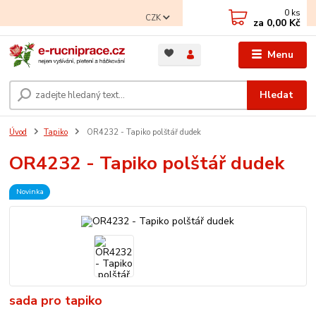
0
ks
CZK
za
0,00 Kč
Menu
Hledat
Úvod
Tapiko
OR4232 - Tapiko polštář dudek
OR4232 - Tapiko polštář dudek
Novinka
sada pro tapiko