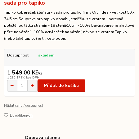
sada pro tapiko
Tapiko kobereček štěňata - sada pro tapiko firmy Orchidea - velikost 50 x
74,5 cm.Souprava pro tapiko obsahuje:mřížku se vzorem - barevně
potištěnou látku stramín - 18 stehů/10cm - 100% bavlnabarevné akrylové
příze na vázání - 100% acrylháček na vázání, návod se vzorem Tapiko
(nebo také tapico) je t...
celý popis
Dostupnost
skladem
1 549,00 Kč
/
ks
1 280,17 Kč
bez DPH
Přidat do košíku
Hlídat cenu / dostupnost
Do oblíbených
Doprava zdarma