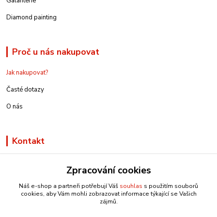
Galanterie
Diamond painting
Proč u nás nakupovat
Jak nakupovat?
Časté dotazy
O nás
Kontakt
Zpracování cookies
Náš e-shop a partneři potřebují Váš
souhlas
s použitím souborů
info@e-rucniprace.cz
cookies, aby Vám mohli zobrazovat informace týkající se Vašich
zájmů.