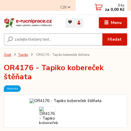
0
ks
CZK
za
0,00 Kč
Menu
Hledat
Úvod
Tapiko
OR4176 - Tapiko kobereček štěňata
OR4176 - Tapiko kobereček
štěňata
Novinka