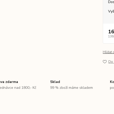
Dos
Vyš
16
139
Hlídat 
Do 
va zdarma
Sklad
Ko
jednávce nad 1800,- Kč
99 % zboží máme skladem
po