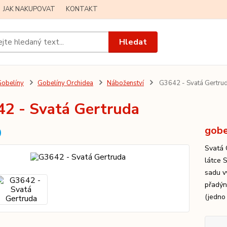
JAK NAKUPOVAT
KONTAKT
Hledat
obelíny
Gobelíny Orchidea
Náboženství
G3642 - Svatá Gertru
2 - Svatá Gertruda
gobe
Svatá 
látce 
sadu v
přadýn
(jedno 