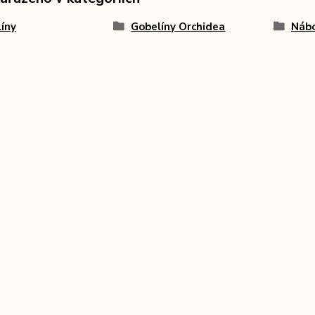
íny
Gobelíny Orchidea
Nábo