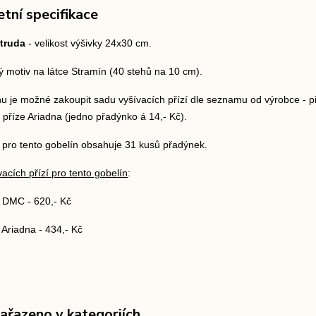
tní specifikace
truda
- velikost výšivky 24x30 cm.
ý motiv na látce Stramín (40 stehů na 10 cm).
u je možné zakoupit sadu vyšívacích přízí dle seznamu od výrobce - p
u příze Ariadna (jedno přadýnko á 14,- Kč).
 pro tento gobelín obsahuje 31 kusů přadýnek.
acích přízí pro tento gobelín
:
í DMC - 620,- Kč
 Ariadna - 434,- Kč
zařazeno v kategoriích