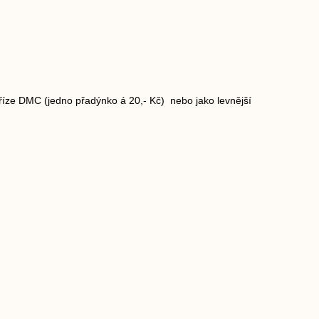
říze DMC (jedno přadýnko á 20,- Kč) nebo jako levnější