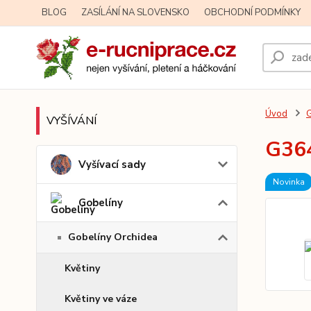
BLOG
ZASÍLÁNÍ NA SLOVENSKO
OBCHODNÍ PODMÍNKY
Úvod
G
VYŠÍVÁNÍ
G364
Vyšívací sady
Novinka
Gobelíny
Gobelíny Orchidea
Květiny
Květiny ve váze