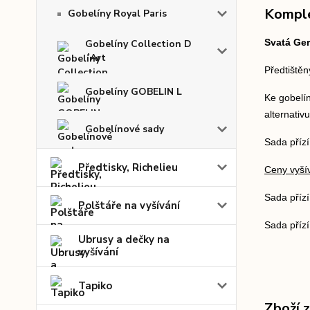
Komple
Gobelíny Royal Paris
Svatá Ger
Gobelíny Collection D
´Art
Předtištěn
Gobelíny GOBELIN L
Ke gobelín
alternativ
Gobelínové sady
Sada přízí
Předtisky, Richelieu
Ceny vyšív
Sada příz
Polštáře na vyšívání
Sada přízí
Ubrusy a dečky na
vyšívání
Tapiko
Zboží 