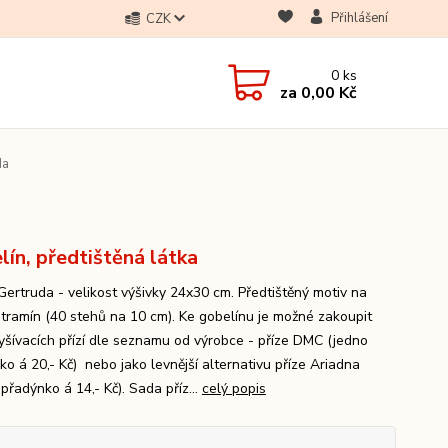
Přihlášení
CZK
0
ks
za
0,00 Kč
da
lín, předtištěná látka
Gertruda - velikost výšivky 24x30 cm. Předtištěný motiv na
Stramín (40 stehů na 10 cm). Ke gobelínu je možné zakoupit
yšívacích přízí dle seznamu od výrobce - příze DMC (jedno
ko á 20,- Kč) nebo jako levnější alternativu příze Ariadna
přadýnko á 14,- Kč). Sada příz...
celý popis