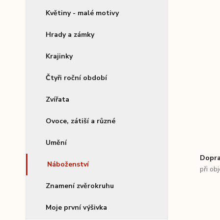
Květiny - malé motivy
Hrady a zámky
Krajinky
Čtyři roční období
Zvířata
Ovoce, zátiší a různé
Umění
Dopra
Náboženství
při ob
Znamení zvěrokruhu
Moje první výšivka