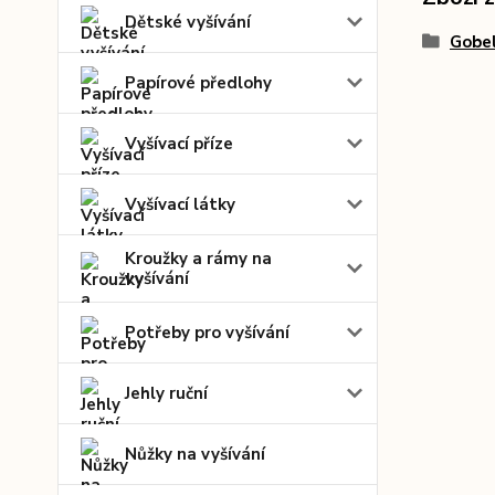
Dětské vyšívání
Gobel
Papírové předlohy
Vyšívací příze
Vyšívací látky
Kroužky a rámy na
vyšívání
Potřeby pro vyšívání
Jehly ruční
Nůžky na vyšívání