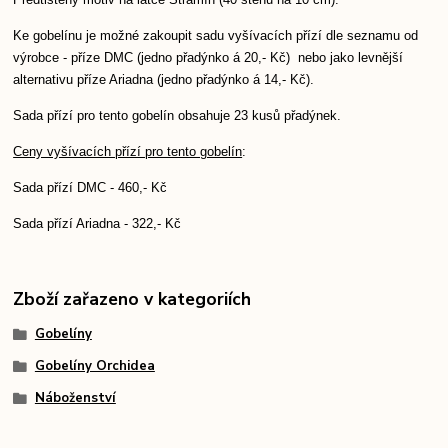
Předtištěný motiv na látce Stramín (40 stehů na 10 cm).
Ke gobelínu je možné zakoupit sadu vyšívacích přízí dle seznamu od
výrobce - příze DMC (jedno přadýnko á 20,- Kč) nebo jako levnější
alternativu příze Ariadna (jedno přadýnko á 14,- Kč).
Sada přízí pro tento gobelín obsahuje 23 kusů přadýnek.
Ceny vyšívacích přízí pro tento gobelín
:
Sada přízí DMC - 460,- Kč
Sada přízí Ariadna - 322,- Kč
Zboží zařazeno v kategoriích
Gobelíny
Gobelíny Orchidea
Náboženství