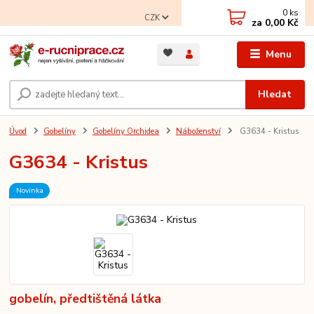
0
ks
CZK
za
0,00 Kč
Menu
Hledat
Úvod
Gobelíny
Gobelíny Orchidea
Náboženství
G3634 - Kristus
G3634 - Kristus
Novinka
gobelín, předtištěná látka