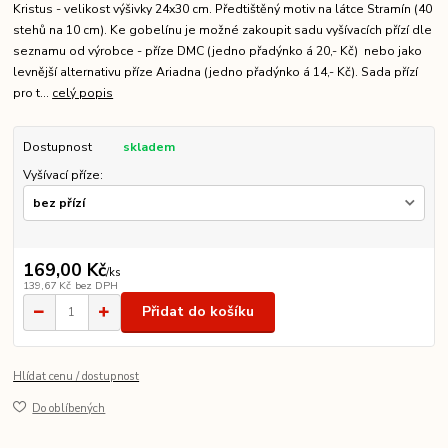
Kristus - velikost výšivky 24x30 cm. Předtištěný motiv na látce Stramín (40
stehů na 10 cm). Ke gobelínu je možné zakoupit sadu vyšívacích přízí dle
seznamu od výrobce - příze DMC (jedno přadýnko á 20,- Kč) nebo jako
levnější alternativu příze Ariadna (jedno přadýnko á 14,- Kč). Sada přízí
pro t...
celý popis
Dostupnost
skladem
Vyšívací příze:
169,00 Kč
/
ks
139,67 Kč
bez DPH
Přidat do košíku
Hlídat cenu / dostupnost
Do oblíbených