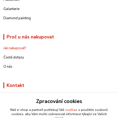
Galanterie
Diamond painting
Proč u nás nakupovat
Jak nakupovat?
Časté dotazy
O nás
Kontakt
Zpracování cookies
Náš e-shop a partneři potřebují Váš
souhlas
s použitím souborů
info@e-rucniprace.cz
cookies, aby Vám mohli zobrazovat informace týkající se Vašich