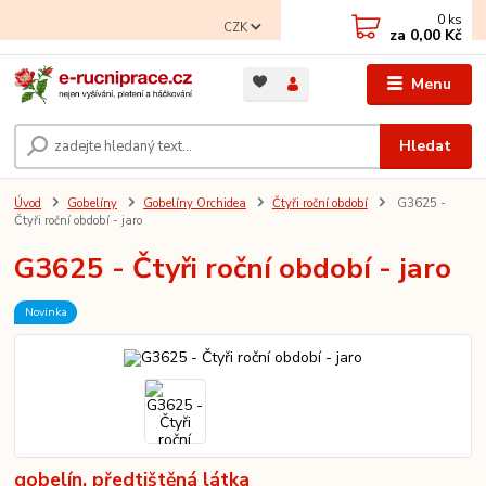
0
ks
CZK
za
0,00 Kč
Menu
Hledat
Úvod
Gobelíny
Gobelíny Orchidea
Čtyři roční období
G3625 -
Čtyři roční období - jaro
G3625 - Čtyři roční období - jaro
Novinka
gobelín, předtištěná látka