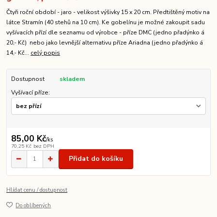
Čtyři roční období - jaro - velikost výšivky 15 x 20 cm. Předtištěný motiv na
látce Stramín (40 stehů na 10 cm). Ke gobelínu je možné zakoupit sadu
vyšívacích přízí dle seznamu od výrobce - příze DMC (jedno přadýnko á
20,- Kč) nebo jako levnější alternativu příze Ariadna (jedno přadýnko á
14,- Kč...
celý popis
Dostupnost
skladem
Vyšívací příze:
85,00 Kč
/
ks
70,25 Kč
bez DPH
Přidat do košíku
Hlídat cenu / dostupnost
Do oblíbených