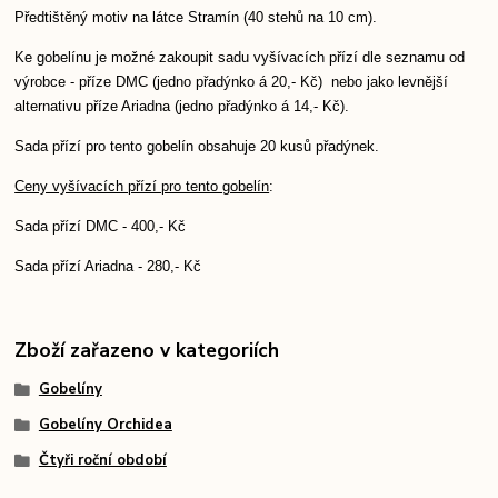
Předtištěný motiv na látce Stramín (40 stehů na 10 cm).
Ke gobelínu je možné zakoupit sadu vyšívacích přízí dle seznamu od
výrobce - příze DMC (jedno přadýnko á 20,- Kč) nebo jako levnější
alternativu příze Ariadna (jedno přadýnko á 14,- Kč).
Sada přízí pro tento gobelín obsahuje 20 kusů přadýnek.
Ceny vyšívacích přízí pro tento gobelín
:
Sada přízí DMC - 400,- Kč
Sada přízí Ariadna - 280,- Kč
Zboží zařazeno v kategoriích
Gobelíny
Gobelíny Orchidea
Čtyři roční období