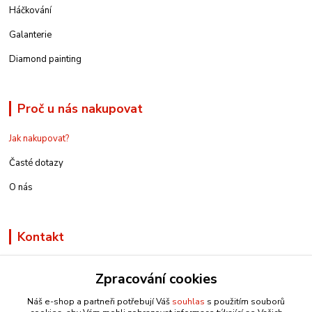
Háčkování
Galanterie
Diamond painting
Proč u nás nakupovat
Jak nakupovat?
Časté dotazy
O nás
Kontakt
Zpracování cookies
Náš e-shop a partneři potřebují Váš
souhlas
s použitím souborů
info@e-rucniprace.cz