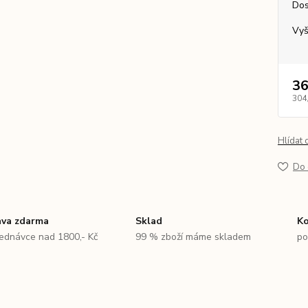
Dos
Vyš
36
304
Hlídat 
Do 
va zdarma
Sklad
Ko
jednávce nad 1800,- Kč
99 % zboží máme skladem
po