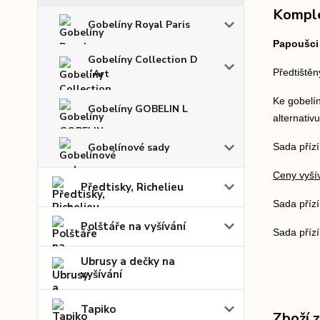
Komple
Gobelíny Royal Paris
Papoušci
Gobelíny Collection D
Předtištěn
´Art
Ke gobelín
Gobelíny GOBELIN L
alternativ
Gobelínové sady
Sada přízí
Ceny vyšív
Předtisky, Richelieu
Sada příz
Polštáře na vyšívání
Sada přízí
Ubrusy a dečky na
vyšívání
Tapiko
Zboží 