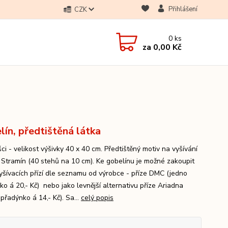
Přihlášení
CZK
0
ks
za
0,00 Kč
lín, předtištěná látka
i - velikost výšivky 40 x 40 cm. Předtištěný motiv na vyšívání
a Stramín (40 stehů na 10 cm). Ke gobelínu je možné zakoupit
yšívacích přízí dle seznamu od výrobce - příze DMC (jedno
ko á 20,- Kč) nebo jako levnější alternativu příze Ariadna
přadýnko á 14,- Kč). Sa...
celý popis