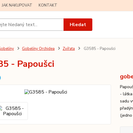
JAK NAKUPOVAT
KONTAKT
Hledat
obelíny
Gobelíny Orchidea
Zvířata
G3585 - Papoušci
5 - Papoušci
gobe
Papoušc
- látk
sadu v
přadýn
(jedno 