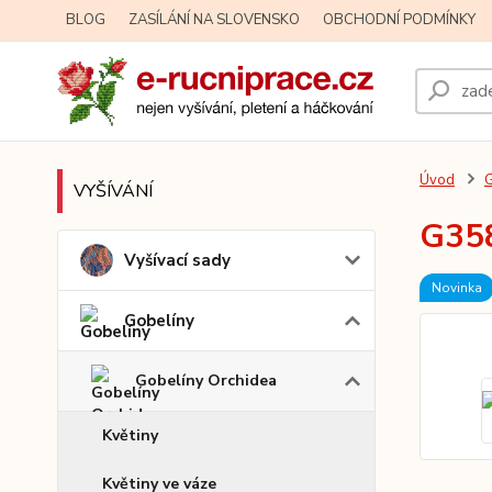
BLOG
ZASÍLÁNÍ NA SLOVENSKO
OBCHODNÍ PODMÍNKY
Úvod
G
VYŠÍVÁNÍ
G358
Vyšívací sady
Novinka
Gobelíny
Gobelíny Orchidea
Květiny
Květiny ve váze