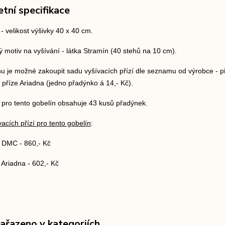
tní specifikace
- velikost výšivky 40 x 40 cm.
ý motiv na vyšívání - látka Stramín (40 stehů na 10 cm).
u je možné zakoupit sadu vyšívacích přízí dle seznamu od výrobce - p
u příze Ariadna (jedno přadýnko á 14,- Kč).
 pro tento gobelín obsahuje 43 kusů přadýnek.
acích přízí pro tento gobelín
:
í DMC - 860,- Kč
 Ariadna - 602,- Kč
zařazeno v kategoriích