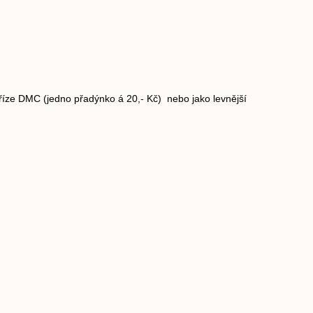
říze DMC (jedno přadýnko á 20,- Kč) nebo jako levnější