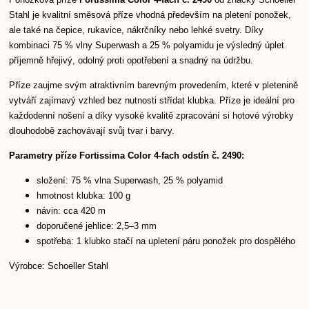
Stahl je kvalitní směsová příze vhodná především na pletení ponožek,
ale také na čepice, rukavice, nákrčníky nebo lehké svetry. Díky
kombinaci 75 % vlny Superwash a 25 % polyamidu je výsledný úplet
příjemně hřejivý, odolný proti opotřebení a snadný na údržbu.
Příze zaujme svým atraktivním barevným provedením, které v pletenině
vytváří zajímavý vzhled bez nutnosti střídat klubka. Příze je ideální pro
každodenní nošení a díky vysoké kvalitě zpracování si hotové výrobky
dlouhodobě zachovávají svůj tvar i barvy.
Parametry příze Fortissima Color 4-fach odstín č. 2490:
složení: 75 % vlna Superwash, 25 % polyamid
hmotnost klubka: 100 g
návin: cca 420 m
doporučené jehlice: 2,5–3 mm
spotřeba: 1 klubko stačí na upletení páru ponožek pro dospělého
Výrobce: Schoeller Stahl