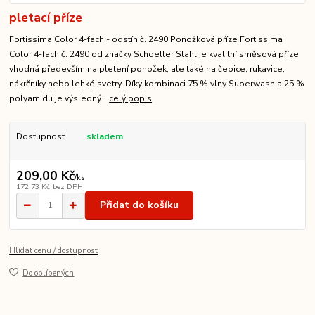
pletací příze
Fortissima Color 4-fach - odstín č. 2490 Ponožková příze Fortissima
Color 4-fach č. 2490 od značky Schoeller Stahl je kvalitní směsová příze
vhodná především na pletení ponožek, ale také na čepice, rukavice,
nákrčníky nebo lehké svetry. Díky kombinaci 75 % vlny Superwash a 25 %
polyamidu je výsledný...
celý popis
Dostupnost
skladem
209,00 Kč
/
ks
172,73 Kč
bez DPH
Přidat do košíku
Hlídat cenu / dostupnost
Do oblíbených