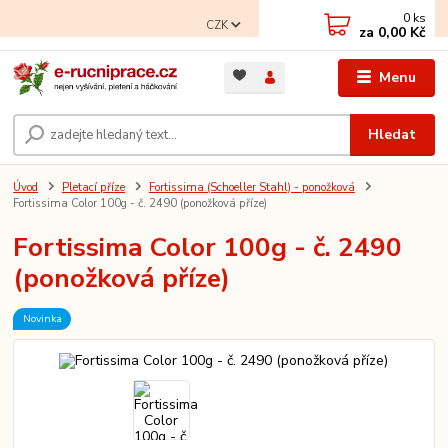
0
ks
CZK
za
0,00 Kč
Menu
Hledat
Úvod
Pletací příze
Fortissima (Schoeller Stahl) - ponožková
Fortissima Color 100g - č. 2490 (ponožková příze)
Fortissima Color 100g - č. 2490
(ponožková příze)
Novinka