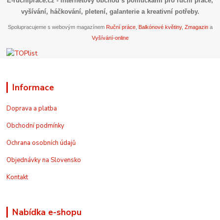
E-rucniprace.cz
- internetový obchod s pomůckami pro ruční práce,
vyšívání, háčkování, pletení, galanterie a kreativní potřeby.
Spolupracujeme s webovým magazínem
Ruční práce
,
Balkónové květiny
,
Zmagazin
a
Vyšívání-online
Informace
Doprava a platba
Obchodní podmínky
Ochrana osobních údajů
Objednávky na Slovensko
Kontakt
Nabídka e-shopu