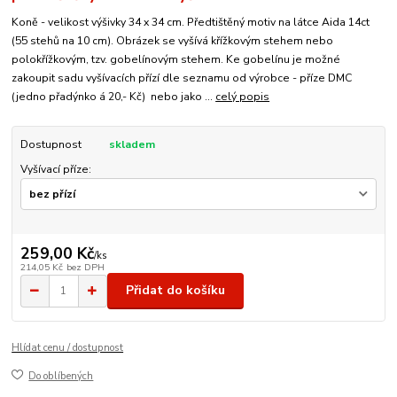
Koně - velikost výšivky 34 x 34 cm. Předtištěný motiv na látce Aida 14ct
(55 stehů na 10 cm). Obrázek se vyšívá křížkovým stehem nebo
polokřížkovým, tzv. gobelínovým stehem. Ke gobelínu je možné
zakoupit sadu vyšívacích přízí dle seznamu od výrobce - příze DMC
(jedno přadýnko á 20,- Kč) nebo jako ...
celý popis
Dostupnost
skladem
Vyšívací příze:
259,00 Kč
/
ks
214,05 Kč
bez DPH
Přidat do košíku
Hlídat cenu / dostupnost
Do oblíbených