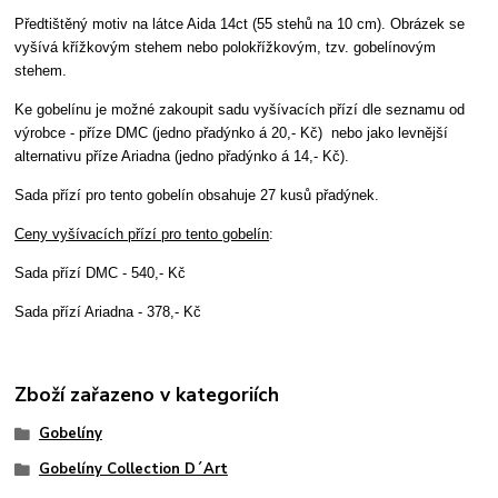
Předtištěný motiv na látce Aida 14ct (55 stehů na 10 cm). Obrázek se
vyšívá křížkovým stehem nebo polokřížkovým, tzv. gobelínovým
stehem.
Ke gobelínu je možné zakoupit sadu vyšívacích přízí dle seznamu od
výrobce - příze DMC (jedno přadýnko á 20,- Kč) nebo jako levnější
alternativu příze Ariadna (jedno přadýnko á 14,- Kč).
Sada přízí pro tento gobelín obsahuje 27 kusů přadýnek.
Ceny vyšívacích přízí pro tento gobelín
:
Sada přízí DMC - 540,- Kč
Sada přízí Ariadna - 378,- Kč
Zboží zařazeno v kategoriích
Gobelíny
Gobelíny Collection D´Art