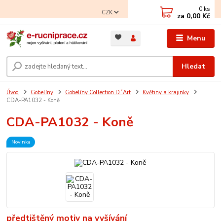
0
ks
CZK
za
0,00 Kč
Menu
Hledat
Úvod
Gobelíny
Gobelíny Collection D´Art
Květiny a krajinky
CDA-PA1032 - Koně
CDA-PA1032 - Koně
Novinka
předtištěný motiv na vyšívání