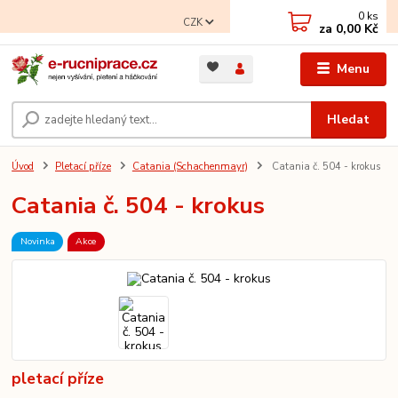
0
ks
CZK
za
0,00 Kč
Menu
Hledat
Úvod
Pletací příze
Catania (Schachenmayr)
Catania č. 504 - krokus
Catania č. 504 - krokus
Novinka
Akce
pletací příze