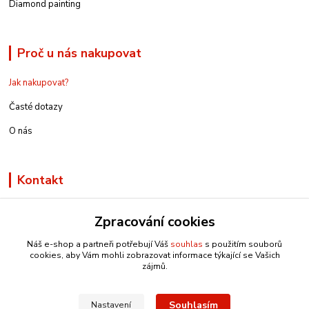
Diamond painting
Proč u nás nakupovat
Jak nakupovat?
Časté dotazy
O nás
Kontakt
Zpracování cookies
Náš e-shop a partneři potřebují Váš
souhlas
s použitím souborů
info@e-rucniprace.cz
cookies, aby Vám mohli zobrazovat informace týkající se Vašich
zájmů.
Souhlasím
Nastavení