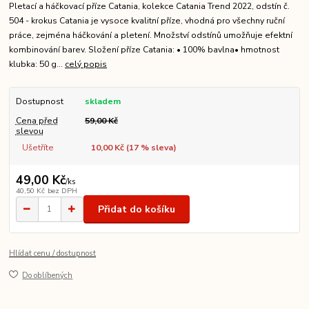
Pletací a háčkovací příze Catania, kolekce Catania Trend 2022, odstín č.
504 - krokus Catania je vysoce kvalitní příze, vhodná pro všechny ruční
práce, zejména háčkování a pletení. Množství odstínů umožňuje efektní
kombinování barev. Složení příze Catania: • 100% bavlna• hmotnost
klubka: 50 g...
celý popis
Dostupnost
skladem
Cena před
59,00 Kč
slevou
Ušetříte
10,00 Kč (
17
% sleva)
49,00 Kč
/
ks
40,50 Kč
bez DPH
Přidat do košíku
Hlídat cenu / dostupnost
Do oblíbených