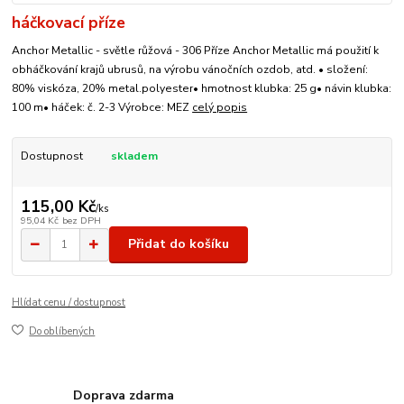
háčkovací příze
Anchor Metallic - světle růžová - 306 Příze Anchor Metallic má použití k
obháčkování krajů ubrusů, na výrobu vánočních ozdob, atd. • složení:
80% viskóza, 20% metal.polyester• hmotnost klubka: 25 g• návin klubka:
100 m• háček: č. 2-3 Výrobce: MEZ
celý popis
Dostupnost
skladem
115,00 Kč
/
ks
95,04 Kč
bez DPH
Přidat do košíku
Hlídat cenu / dostupnost
Do oblíbených
Doprava zdarma