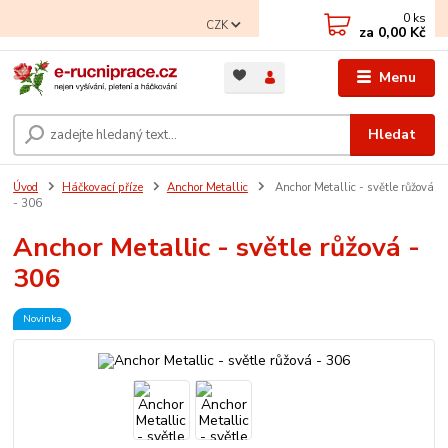
0
ks
CZK
za
0,00 Kč
Menu
Hledat
Úvod
Háčkovací příze
Anchor Metallic
Anchor Metallic - světle růžová
- 306
Anchor Metallic - světle růžová -
306
Novinka