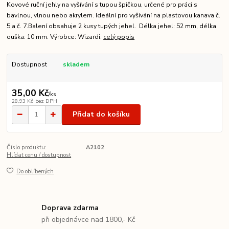
Kovové ruční jehly na vyšívání s tupou špičkou, určené pro práci s
bavlnou, vlnou nebo akrylem. Ideální pro vyšívání na plastovou kanava č.
5 a č. 7.Balení obsahuje 2 kusy tupých jehel. Délka jehel: 52 mm, délka
ouška: 10 mm. Výrobce: Wizardi.
celý popis
Dostupnost
skladem
35,00 Kč
/
ks
28,93 Kč
bez DPH
Přidat do košíku
Číslo produktu:
A2102
Hlídat cenu / dostupnost
Do oblíbených
Doprava zdarma
při objednávce nad 1800,- Kč