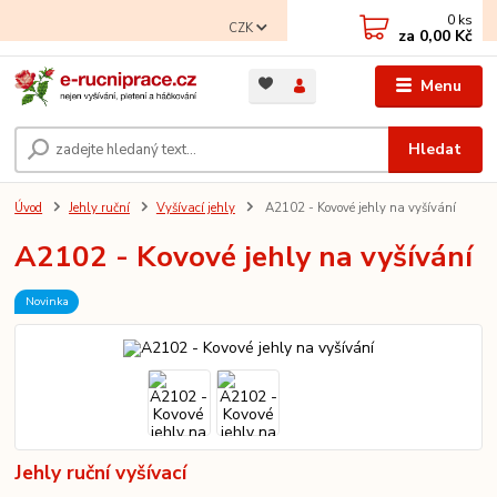
0
ks
CZK
za
0,00 Kč
Menu
Hledat
Úvod
Jehly ruční
Vyšívací jehly
A2102 - Kovové jehly na vyšívání
A2102 - Kovové jehly na vyšívání
Novinka
Jehly ruční vyšívací