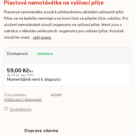
Plastová namotávátka na vyšívací příze
Plastová namotávátka slouží k přehlednému ukládání vyšívacích přízí.
Příze se na kartičky namotají a na horní část se připíše číslo odstínu. Pro
uložení namotávátek slouží organizéry na vyšívací příze, které jsou v
nabídce v několika velikostech: organizéry pro vyšívací příze. Kroužek
slouží ke snad...
celý popis
Dostupnost
skladem
59,00 Kč
/
ks
48,76 Kč
bez DPH
Momentálně není k dispozici
Číslo produktu:
A2100
Hlídat cenu / dostupnost
Do oblíbených
Doprava zdarma