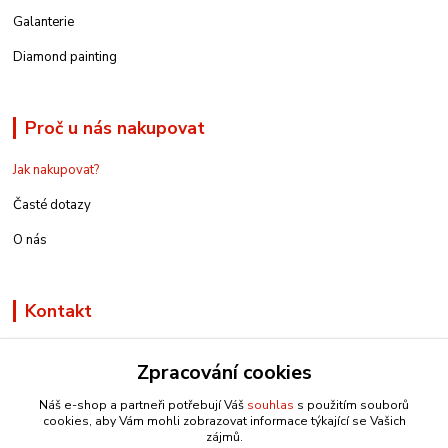
Galanterie
Diamond painting
Proč u nás nakupovat
Jak nakupovat?
Časté dotazy
O nás
Kontakt
Zpracování cookies
Náš e-shop a partneři potřebují Váš
souhlas
s použitím souborů
info@e-rucniprace.cz
cookies, aby Vám mohli zobrazovat informace týkající se Vašich
zájmů.