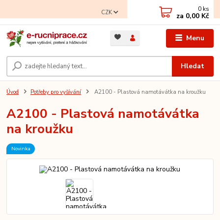
0
ks
CZK
za
0,00 Kč
Menu
Hledat
Úvod
Potřeby pro vyšívání
A2100 - Plastová namotávátka na kroužku
A2100 - Plastová namotávátka
na kroužku
Novinka