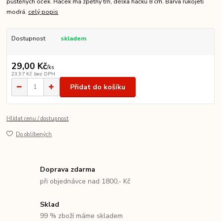
puštěných oček. Háček má zpětný trn, délka háčku 8 cm. Barva rukojeti
modrá.
celý popis
Dostupnost
skladem
29,00 Kč
/
ks
23,97 Kč
bez DPH
Přidat do košíku
Hlídat cenu / dostupnost
Do oblíbených
Doprava zdarma
při objednávce nad 1800,- Kč
Sklad
99 % zboží máme skladem