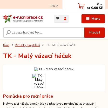
0
ks
CZK
za
0,00 Kč
Menu
Hledat
Úvod
Pomůcky pro pletení
TK - Malý vázací háček
TK - Malý vázací háček
Pomůcka pro ruční práce
Malý vázací háček Jemný háček s plastovou rukojetí na zachytávání