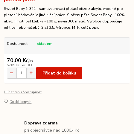
Sweet Baby č. 322 - samovzorovací pletací příze z akrylu, vhodné pro
pletení, háčkování a jiné ruční práce. Složení příze Sweet Baby - 100%
akryl. Hmotnost klubka - 100 g; návin 360 metrů. Výrobce doporučuje
jehlice nebo háček č. 3 až 3,5. Výrobce: MTP.
celý popis
Dostupnost
skladem
70,00 Kč
/
ks
57,85 Kč
bez DPH
Přidat do košíku
Hlídat cenu / dostupnost
Do oblíbených
Doprava zdarma
při objednávce nad 1800,- Kč