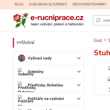
BLOG
ZASÍLÁNÍ NA SLOVENSKO
OBCHODNÍ PODMÍNKY
Úvod
S
VYŠÍVÁNÍ
Stuh
Vyšívací sady
Gobelíny
Předtisky, Richelieu
Polštáře na vyšívání