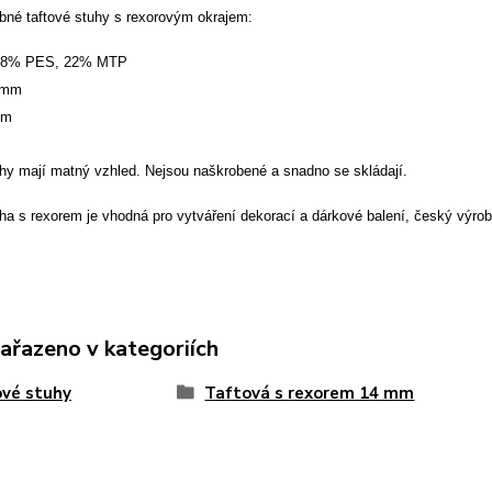
bné taftové stuhy s rexorovým okrajem:
: 78% PES, 22% MTP
4 mm
 m
uhy mají matný vzhled. Nejsou naškrobené a snadno se skládají.
ha s rexorem je vhodná pro vytváření dekorací a dárkové balení, český výro
zařazeno v kategoriích
vé stuhy
Taftová s rexorem 14 mm