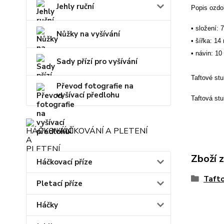
Jehly ruční
Popis ozdo
• složení
Nůžky na vyšívání
• šířka: 1
• návin: 10
Sady přízí pro vyšívání
Taftové st
Převod fotografie na
vyšívací předlohu
Taftová stu
HÁČKOVÁNÍ A PLETENÍ
Zboží 
Háčkovací příze
Tafto
Pletací příze
Háčky