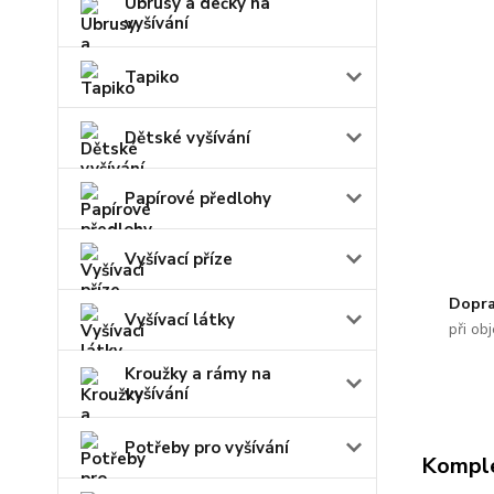
Ubrusy a dečky na
vyšívání
Tapiko
Dětské vyšívání
Papírové předlohy
Vyšívací příze
Dopra
Vyšívací látky
při ob
Kroužky a rámy na
vyšívání
Potřeby pro vyšívání
Komple