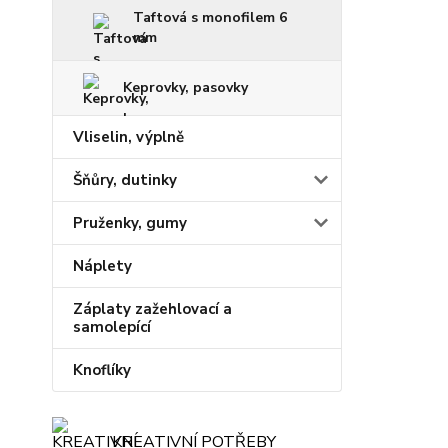
Taftová s monofilem 6
mm
Keprovky, pasovky
Vliselin, výplně
Šňůry, dutinky
Pruženky, gumy
Náplety
Záplaty zažehlovací a
samolepící
Knoflíky
KREATIVNÍ POTŘEBY