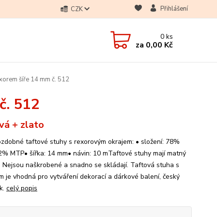
Přihlášení
CZK
0
ks
za
0,00 Kč
exorem šíře 14 mm č. 512
č. 512
ová + zlato
ozdobné taftové stuhy s rexorovým okrajem: • složení: 78%
2% MTP• šířka: 14 mm• návin: 10 mTaftové stuhy mají matný
. Nejsou naškrobené a snadno se skládají. Taftová stuha s
m je vhodná pro vytváření dekorací a dárkové balení, český
k.
celý popis