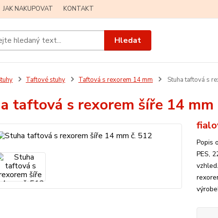
JAK NAKUPOVAT
KONTAKT
Hledat
tuhy
Taftové stuhy
Taftová s rexorem 14 mm
Stuha taftová s r
a taftová s rexorem šíře 14 mm 
fial
Popis 
PES, 2
vzhled
rexore
výrobe