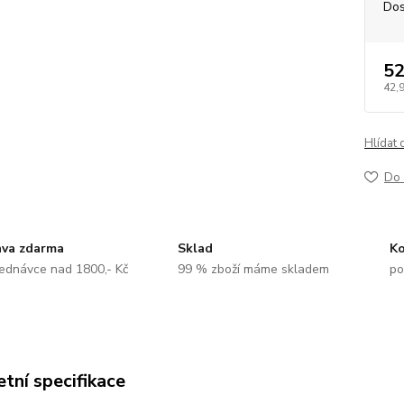
Dos
52
42,
Hlídat 
Do 
va zdarma
Sklad
Ko
jednávce nad 1800,- Kč
99 % zboží máme skladem
po
tní specifikace