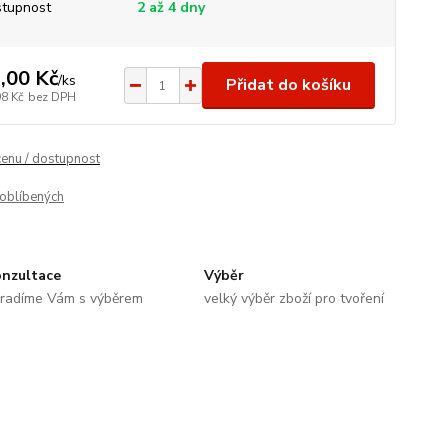
tupnost
2 až 4 dny
,00 Kč
/
ks
Přidat do košíku
98 Kč
bez DPH
cenu / dostupnost
oblíbených
nzultace
Výběr
radíme Vám s výběrem
velký výběr zboží pro tvoření