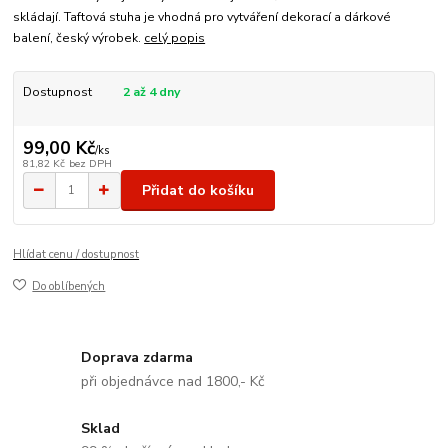
skládají. Taftová stuha je vhodná pro vytváření dekorací a dárkové
balení, český výrobek.
celý popis
Dostupnost
2 až 4 dny
99,00 Kč
/
ks
81,82 Kč
bez DPH
Přidat do košíku
Hlídat cenu / dostupnost
Do oblíbených
Doprava zdarma
při objednávce nad 1800,- Kč
Sklad