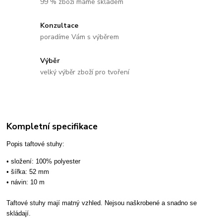
99 % zboží máme skladem
Konzultace
poradíme Vám s výběrem
Výběr
velký výběr zboží pro tvoření
Kompletní specifikace
Popis taftové stuhy:
• složení: 100% polyester
• šířka: 52 mm
• návin: 10 m
Taftové stuhy mají matný vzhled. Nejsou naškrobené a snadno se
skládají.