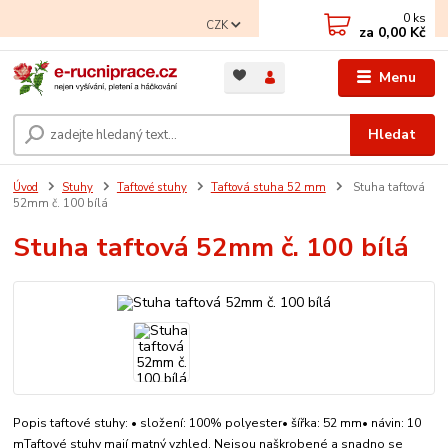
0
ks
CZK
za
0,00 Kč
Menu
Hledat
Úvod
Stuhy
Taftové stuhy
Taftová stuha 52 mm
Stuha taftová
52mm č. 100 bílá
Stuha taftová 52mm č. 100 bílá
Popis taftové stuhy: • složení: 100% polyester• šířka: 52 mm• návin: 10
mTaftové stuhy mají matný vzhled. Nejsou naškrobené a snadno se