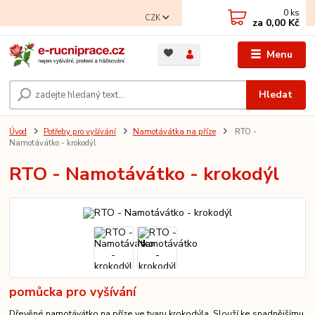
0
ks
CZK
za
0,00 Kč
Menu
Hledat
Úvod
Potřeby pro vyšívání
Namotávátka na příze
RTO -
Namotávátko - krokodýl
RTO - Namotávátko - krokodýl
pomůcka pro vyšívání
Dřevěné namotávátko na příze ve tvaru krokodýla. Slouží ke snadnějšímu