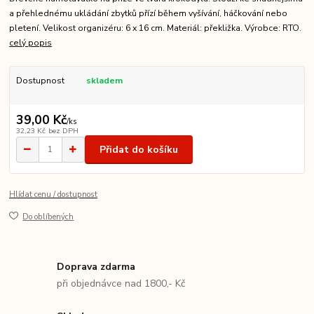
a přehlednému ukládání zbytků přízí během vyšívání, háčkování nebo
pletení. Velikost organizéru: 6 x 16 cm. Materiál: překližka. Výrobce: RTO.
celý popis
Dostupnost
skladem
39,00 Kč
/
ks
32,23 Kč
bez DPH
Přidat do košíku
Hlídat cenu / dostupnost
Do oblíbených
Doprava zdarma
při objednávce nad 1800,- Kč