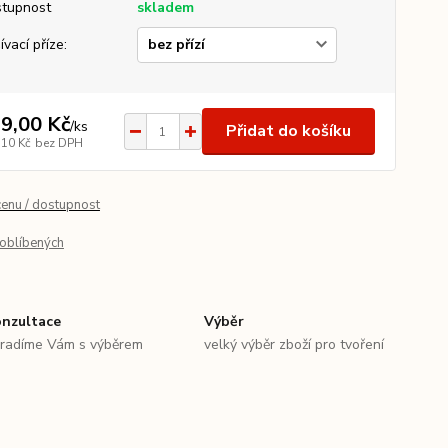
tupnost
skladem
ívací příze:
9,00 Kč
/
ks
Přidat do košíku
,10 Kč
bez DPH
cenu / dostupnost
oblíbených
nzultace
Výběr
radíme Vám s výběrem
velký výběr zboží pro tvoření