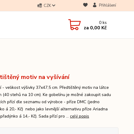
Přihlášení
CZK
0
ks
za
0,00 Kč
tištěný motiv na vyšívání
 - velikost výšivky 37x47,5 cm. Předtištěný motiv na látce
n (40 stehů na 10 cm). Ke gobelínu je možné zakoupit sadu
cích přízí dle seznamu od výrobce - příze DMC (jedno
ko á 20,- Kč) nebo jako levnější alternativu příze Ariadna
přadýnko á 14,- Kč). Sada přízí pro ...
celý popis