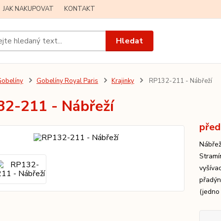
JAK NAKUPOVAT
KONTAKT
Hledat
obelíny
Gobelíny Royal Paris
Krajinky
RP132-211 - Nábřeží
2-211 - Nábřeží
před
Nábřeží
Stramí
vyšíva
přadýn
(jedno 