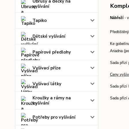
Ubrusy a dečky na
Komple
vyšívání
Nábřeží
- 
Tapiko
Předtištěný
Dětské vyšívání
Ke gobelínu
Ariadna (je
Papírové předlohy
Sada přízí 
Vyšívací příze
Ceny vyšíva
Vyšívací látky
Sada přízí
Kroužky a rámy na
Sada přízí 
vyšívání
Potřeby pro vyšívání