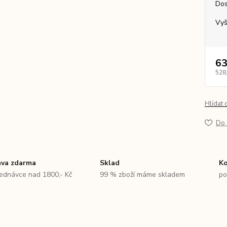
Dos
Vyš
63
528
Hlídat 
Do 
va zdarma
Sklad
Ko
jednávce nad 1800,- Kč
99 % zboží máme skladem
po