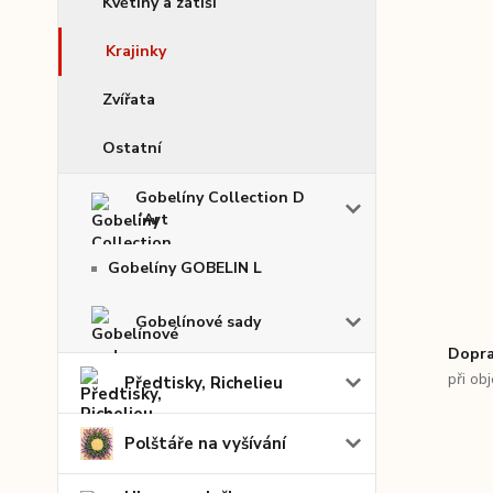
Květiny a zátiší
Krajinky
Zvířata
Ostatní
Gobelíny Collection D
´Art
Gobelíny GOBELIN L
Gobelínové sady
Dopra
při ob
Předtisky, Richelieu
Polštáře na vyšívání