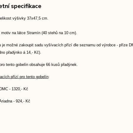
tní specifikace
velikost výšivky 37x47,5 cm.
 motiv na látce Stramín (40 stehů na 10 cm).
 je možné zakoupit sadu vyšívacích přízí dle seznamu od výrobce - příze DMC
dno přadýnko á 14,- Kč).
pro tento gobelín obsahuje 66 kusů přadýnek.
cích přízí pro tento gobelín
:
 DMC - 1320,- Kč
Ariadna - 924,- Kč