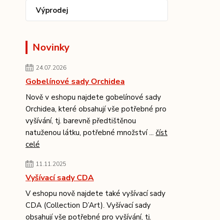
Výprodej
Novinky
24.07.2026
Gobelínové sady Orchidea
Nově v eshopu najdete gobelínové sady
Orchidea, které obsahují vše potřebné pro
vyšívání, tj. barevně předtištěnou
natuženou látku, potřebné množství ...
číst
celé
11.11.2025
Vyšívací sady CDA
V eshopu nově najdete také vyšívací sady
CDA (Collection D’Art). Vyšívací sady
obsahují vše potřebné pro vyšívání, tj.