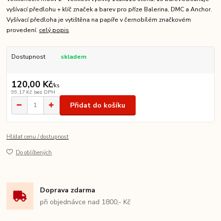
vyšívací předlohu + klíč značek a barev pro příze Balerina, DMC a Anchor.
Vyšívací předloha je vytištěna na papíře v černobílém značkovém
provedení.
celý popis
Dostupnost
skladem
120,00 Kč
/
ks
99,17 Kč
bez DPH
Přidat do košíku
Hlídat cenu / dostupnost
Do oblíbených
Doprava zdarma
při objednávce nad 1800,- Kč