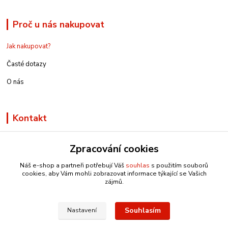
Proč u nás nakupovat
Jak nakupovat?
Časté dotazy
O nás
Kontakt
Zpracování cookies
Náš e-shop a partneři potřebují Váš
souhlas
s použitím souborů
info@e-rucniprace.cz
cookies, aby Vám mohli zobrazovat informace týkající se Vašich
zájmů.
Souhlasím
Nastavení