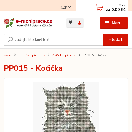
0
ks
CZK
za
0,00 Kč
Menu
Hledat
Úvod
Papírové předlohy
Zvířata, příroda
PP015 - Kočička
PP015 - Kočička