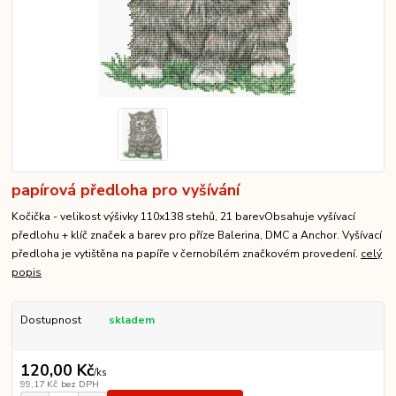
papírová předloha pro vyšívání
Kočička - velikost výšivky 110x138 stehů, 21 barevObsahuje vyšívací
předlohu + klíč značek a barev pro příze Balerina, DMC a Anchor. Vyšívací
předloha je vytištěna na papíře v černobílém značkovém provedení.
celý
popis
Dostupnost
skladem
120,00 Kč
/
ks
99,17 Kč
bez DPH