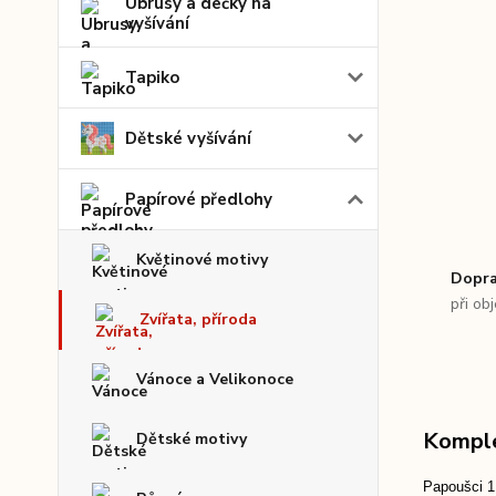
Ubrusy a dečky na
vyšívání
Tapiko
Dětské vyšívání
Papírové předlohy
Květinové motivy
Dopra
při ob
Zvířata, příroda
Vánoce a Velikonoce
Komple
Dětské motivy
Papoušci 1 