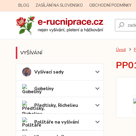
BLOG
ZASÍLÁNÍ NA SLOVENSKO
OBCHODNÍ PODMÍNKY
Úvod
P
VYŠÍVÁNÍ
PP01
Vyšívací sady
Gobelíny
Předtisky, Richelieu
Polštáře na vyšívání