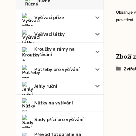
Různé
Obsahuje v
Vyšívací příze
provedení.
Vyšívací látky
Kroužky a rámy na
vyšívání
Zboží 
Zvířa
Potřeby pro vyšívání
Jehly ruční
Nůžky na vyšívání
Sady přízí pro vyšívání
Převod fotografie na