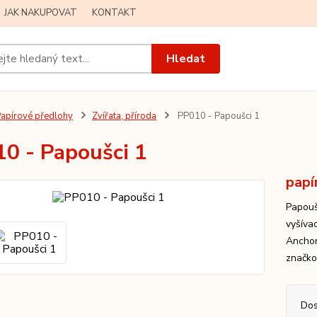
JAK NAKUPOVAT
KONTAKT
Hledat
apírové předlohy
Zvířata, příroda
PP010 - Papoušci 1
0 - Papoušci 1
papí
Papouš
vyšíva
Anchor
značko
Dos