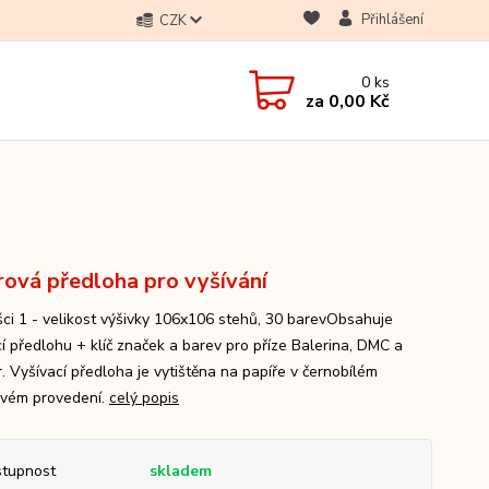
Přihlášení
CZK
0
ks
za
0,00 Kč
rová předloha pro vyšívání
ci 1 - velikost výšivky 106x106 stehů, 30 barevObsahuje
cí předlohu + klíč značek a barev pro příze Balerina, DMC a
. Vyšívací předloha je vytištěna na papíře v černobílém
vém provedení.
celý popis
tupnost
skladem