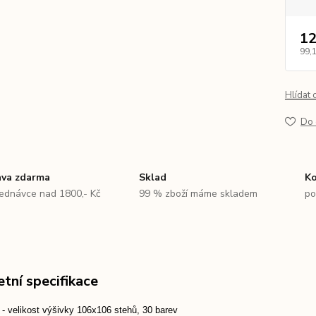
12
99,
Hlídat 
Do 
va zdarma
Sklad
Ko
jednávce nad 1800,- Kč
99 % zboží máme skladem
po
tní specifikace
- velikost výšivky 106x106 stehů, 30 barev