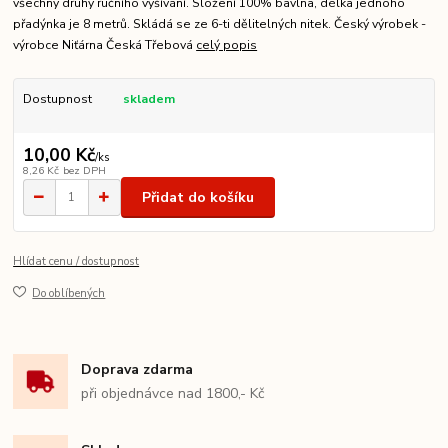
všechny druhy ručního vyšívání. Složení 100% bavlna, délka jednoho
přadýnka je 8 metrů. Skládá se ze 6-ti dělitelných nitek. Český výrobek -
výrobce Niťárna Česká Třebová
celý popis
Dostupnost
skladem
10,00 Kč
/
ks
8,26 Kč
bez DPH
Přidat do košíku
Hlídat cenu / dostupnost
Do oblíbených
Doprava zdarma
při objednávce nad 1800,- Kč