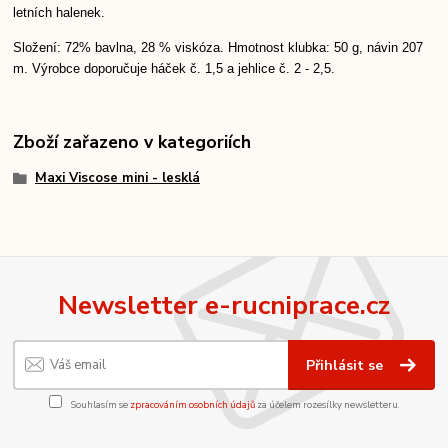
letních halenek.
Složení: 72% bavlna, 28 % viskóza. Hmotnost klubka: 50 g, návin 207
m. Výrobce doporučuje háček č. 1,5 a jehlice č. 2 - 2,5.
Zboží zařazeno v kategoriích
Maxi Viscose mini - lesklá
Newsletter e-rucniprace.cz
Přihlásit se
Souhlasím se
zpracováním osobních údajů
za účelem rozesílky newsletteru.