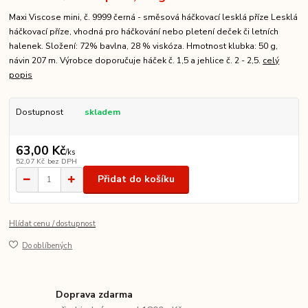
Maxi Viscose mini, č. 9999 černá - směsová háčkovací lesklá příze Lesklá
háčkovací příze, vhodná pro háčkování nebo pletení deček či letních
halenek. Složení: 72% bavlna, 28 % viskóza. Hmotnost klubka: 50 g,
návin 207 m. Výrobce doporučuje háček č. 1,5 a jehlice č. 2 - 2,5.
celý
popis
Dostupnost
skladem
63,00 Kč
/
ks
52,07 Kč
bez DPH
Přidat do košíku
Hlídat cenu / dostupnost
Do oblíbených
Doprava zdarma