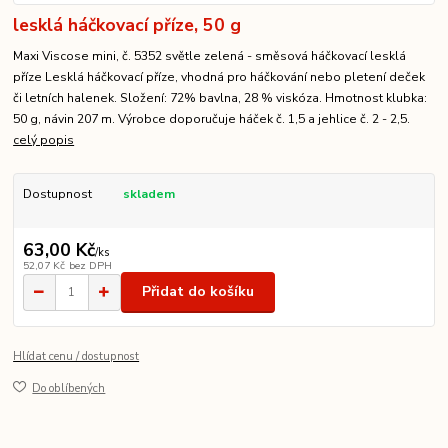
lesklá háčkovací příze, 50 g
Maxi Viscose mini, č. 5352 světle zelená - směsová háčkovací lesklá
příze Lesklá háčkovací příze, vhodná pro háčkování nebo pletení deček
či letních halenek. Složení: 72% bavlna, 28 % viskóza. Hmotnost klubka:
50 g, návin 207 m. Výrobce doporučuje háček č. 1,5 a jehlice č. 2 - 2,5.
celý popis
Dostupnost
skladem
63,00 Kč
/
ks
52,07 Kč
bez DPH
Přidat do košíku
Hlídat cenu / dostupnost
Do oblíbených