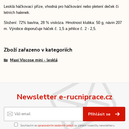
Lesklá háčkovací příze, vhodná pro háčkování nebo pletení deček či
letních halenek.
Složení: 72% bavlna, 28 % viskóza. Hmotnost klubka: 50 g, návin 207
m. Výrobce doporučuje háček č. 1,5 a jehlice č. 2 - 2,5.
Zboží zařazeno v kategoriích
Maxi Viscose mini - lesklá
Newsletter e-rucniprace.cz
Přihlásit se
Souhlasím se
zpracováním osobních údajů
za účelem rozesílky newsletteru.