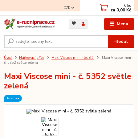
0
ks
CZK
za
0,00 Kč
Menu
Hledat
Úvod
Háčkovací příze
Maxi Viscose mini - lesklá
Maxi Viscose mini -
č. 5352 světle zelená
Maxi Viscose mini - č. 5352 světle
zelená
Novinka