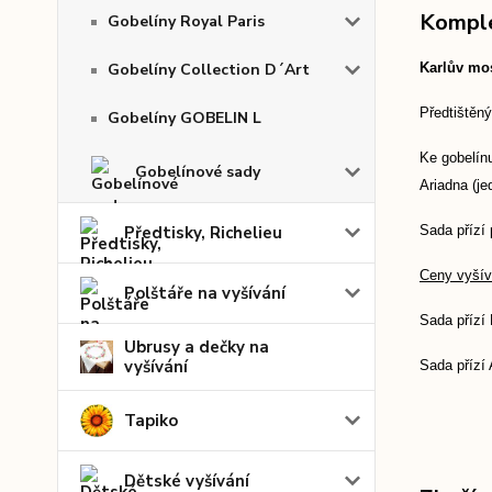
Komple
Gobelíny Royal Paris
Gobelíny Collection D´Art
Karlův mos
Předtištěný
Gobelíny GOBELIN L
Ke gobelínu
Gobelínové sady
Ariadna (je
Předtisky, Richelieu
Sada přízí 
Ceny vyšíva
Polštáře na vyšívání
Sada přízí
Ubrusy a dečky na
vyšívání
Sada přízí 
Tapiko
Dětské vyšívání