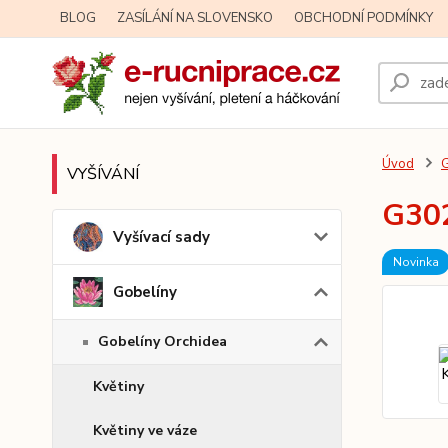
BLOG
ZASÍLÁNÍ NA SLOVENSKO
OBCHODNÍ PODMÍNKY
Úvod
G
VYŠÍVÁNÍ
G302
Vyšívací sady
Novinka
Gobelíny
Gobelíny Orchidea
Květiny
Květiny ve váze