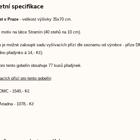
tní specifikace
t v Praze
- velikost výšivky 35x70 cm.
 motiv na látce Stramín (40 stehů na 10 cm).
 je možné zakoupit sadu vyšívacích přízí dle seznamu od výrobce - příze DMC
dno přadýnko á 14,- Kč).
pro tento gobelín obsahuje 77 kusů přadýnek.
cích přízí pro tento gobelín
:
 DMC - 1540,- Kč
Ariadna - 1078,- Kč