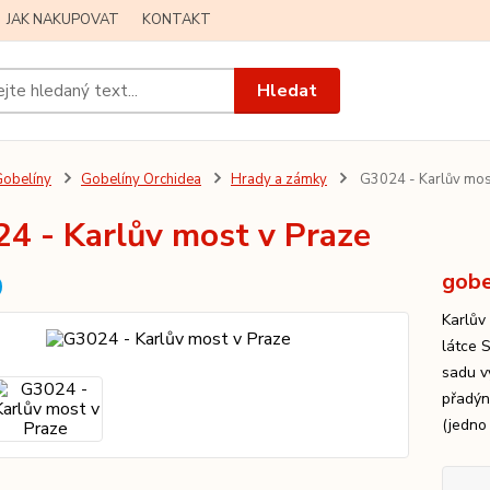
JAK NAKUPOVAT
KONTAKT
Hledat
obelíny
Gobelíny Orchidea
Hrady a zámky
G3024 - Karlův mos
4 - Karlův most v Praze
gobe
Karlův
látce 
sadu v
přadýn
(jedno 