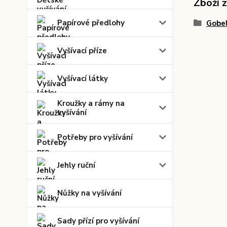
Zboží 
Papírové předlohy
Gobel
Vyšívací příze
Vyšívací látky
Kroužky a rámy na
vyšívání
Potřeby pro vyšívání
Jehly ruční
Nůžky na vyšívání
Sady přízí pro vyšívání