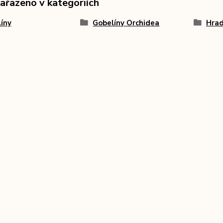
zařazeno v kategoriích
íny
Gobelíny Orchidea
Hrad