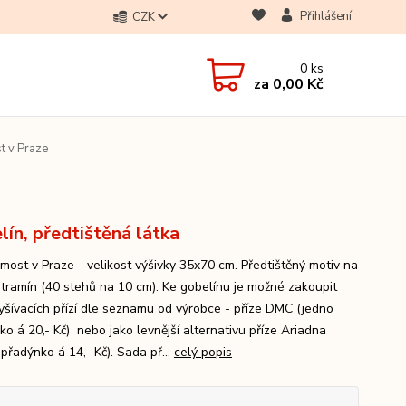
Přihlášení
CZK
0
ks
za
0,00 Kč
t v Praze
lín, předtištěná látka
 most v Praze - velikost výšivky 35x70 cm. Předtištěný motiv na
Stramín (40 stehů na 10 cm). Ke gobelínu je možné zakoupit
yšívacích přízí dle seznamu od výrobce - příze DMC (jedno
ko á 20,- Kč) nebo jako levnější alternativu příze Ariadna
přadýnko á 14,- Kč). Sada př...
celý popis