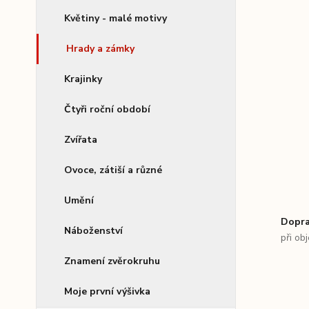
Květiny - malé motivy
Hrady a zámky
Krajinky
Čtyři roční období
Zvířata
Ovoce, zátiší a různé
Umění
Dopra
Náboženství
při ob
Znamení zvěrokruhu
Moje první výšivka