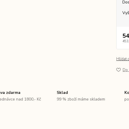
Dos
Vyš
54
453
Hlídat 
Do 
va zdarma
Sklad
Ko
jednávce nad 1800,- Kč
99 % zboží máme skladem
po