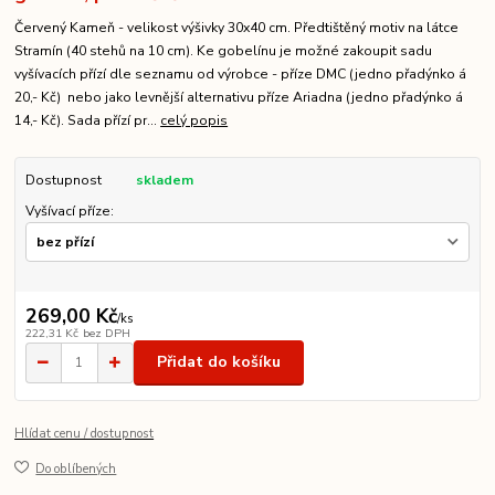
Červený Kameň - velikost výšivky 30x40 cm. Předtištěný motiv na látce
Stramín (40 stehů na 10 cm). Ke gobelínu je možné zakoupit sadu
vyšívacích přízí dle seznamu od výrobce - příze DMC (jedno přadýnko á
20,- Kč) nebo jako levnější alternativu příze Ariadna (jedno přadýnko á
14,- Kč). Sada přízí pr...
celý popis
Dostupnost
skladem
Vyšívací příze:
269,00 Kč
/
ks
222,31 Kč
bez DPH
Přidat do košíku
Hlídat cenu / dostupnost
Do oblíbených