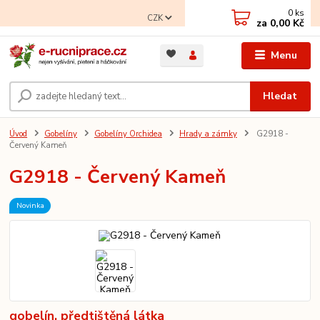
0
ks
CZK
za
0,00 Kč
Menu
Hledat
Úvod
Gobelíny
Gobelíny Orchidea
Hrady a zámky
G2918 -
Červený Kameň
G2918 - Červený Kameň
Novinka
gobelín, předtištěná látka