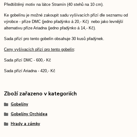
Předtištěný motiv na látce Stramín (40 stehů na 10 cm).
Ke gobelínu je možné zakoupit sadu vyšívacích přízí dle seznamu od
výrobce - příze DMC (jedno přadýnko á 20,- Kč) nebo jako levnější
alternativu příze Ariadna (jedno přadýnko á 14,- Kč).
Sada přízí pro tento gobelín obsahuje 30 kusů přadýnek.
Ceny vyšívacích přízí pro tento gobelín
:
Sada přízí DMC - 600,- Kč
Sada přízí Ariadna - 420,- Kč
Zboží zařazeno v kategoriích
Gobelíny
Gobelíny Orchidea
Hrady a zámky