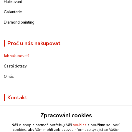
Háčkování
Galanterie
Diamond painting
Proč u nás nakupovat
Jak nakupovat?
Časté dotazy
O nás
Kontakt
Zpracování cookies
Náš e-shop a partneři potřebují Váš
souhlas
s použitím souborů
info@e-rucniprace.cz
cookies, aby Vám mohli zobrazovat informace týkající se Vašich