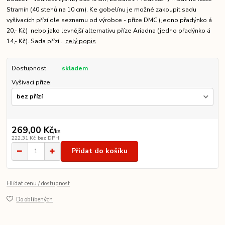
Stramín (40 stehů na 10 cm). Ke gobelínu je možné zakoupit sadu
vyšívacích přízí dle seznamu od výrobce - příze DMC (jedno přadýnko á
20,- Kč) nebo jako levnější alternativu příze Ariadna (jedno přadýnko á
14,- Kč). Sada přízí...
celý popis
Dostupnost
skladem
Vyšívací příze:
269,00 Kč
/
ks
222,31 Kč
bez DPH
Přidat do košíku
Hlídat cenu / dostupnost
Do oblíbených