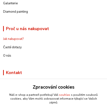
Galanterie
Diamond painting
Proč u nás nakupovat
Jak nakupovat?
Časté dotazy
O nás
Kontakt
Zpracování cookies
Náš e-shop a partneři potřebují Váš
souhlas
s použitím souborů
info@e-rucniprace.cz
cookies, aby Vám mohli zobrazovat informace týkající se Vašich
zájmů.