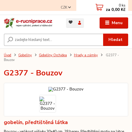
0
ks
CZK
za
0,00 Kč
Menu
Hledat
Úvod
Gobelíny
Gobelíny Orchidea
Hrady a zámky
G2377 -
Bouzov
G2377 - Bouzov
gobelín, předtištěná látka
Bouzov - velikost výšivky 30x40 cm, 28 barev. Předtištěný motiv na látce