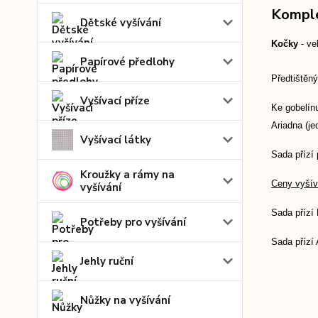
Komple
Dětské vyšívání
Kočky
- ve
Papírové předlohy
Předtištěný
Vyšívací příze
Ke gobelínu
Ariadna (je
Vyšívací látky
Sada přízí 
Kroužky a rámy na
Ceny vyšíva
vyšívání
Sada přízí
Potřeby pro vyšívání
Sada přízí 
Jehly ruční
Nůžky na vyšívání