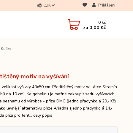
Přihlášení
CZK
0
ks
za
0,00 Kč
 Kočky
tištěný motiv na vyšívání
- velikost výšivky 40x50 cm. Předtištěný motiv na látce Stramín
ehů na 10 cm). Ke gobelínu je možné zakoupit sadu vyšívacích
dle seznamu od výrobce - příze DMC (jedno přadýnko á 20,- Kč)
ako levnější alternativu příze Ariadna (jedno přadýnko á 14,-
da přízí pro tent...
celý popis