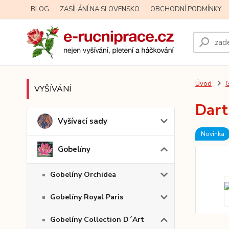
BLOG
ZASÍLÁNÍ NA SLOVENSKO
OBCHODNÍ PODMÍNKY
Úvod
G
VYŠÍVÁNÍ
Dart
Vyšívací sady
Novinka
Gobelíny
Gobelíny Orchidea
Gobelíny Royal Paris
Gobelíny Collection D´Art