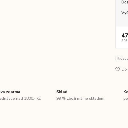
Dos
Vyš
47
395
Hlídat 
Do 
va zdarma
Sklad
Ko
jednávce nad 1800,- Kč
99 % zboží máme skladem
po