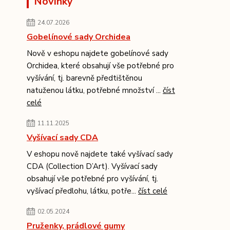
Novinky
24.07.2026
Gobelínové sady Orchidea
Nově v eshopu najdete gobelínové sady
Orchidea, které obsahují vše potřebné pro
vyšívání, tj. barevně předtištěnou
natuženou látku, potřebné množství ...
číst
celé
11.11.2025
Vyšívací sady CDA
V eshopu nově najdete také vyšívací sady
CDA (Collection D’Art). Vyšívací sady
obsahují vše potřebné pro vyšívání, tj.
vyšívací předlohu, látku, potře...
číst celé
02.05.2024
Pruženky, prádlové gumy