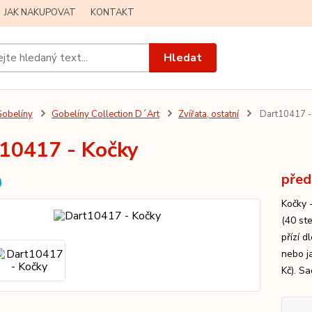
JAK NAKUPOVAT
KONTAKT
Hledat
obelíny
Gobelíny Collection D´Art
Zvířata, ostatní
Dart10417 -
10417 - Kočky
před
Kočky 
(40 st
přízí 
nebo j
Kč). Sa