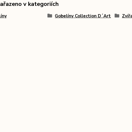
zařazeno v kategoriích
íny
Gobelíny Collection D´Art
Zvíř