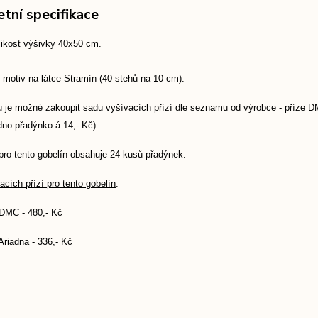
tní specifikace
likost výšivky 40x50 cm.
 motiv na látce Stramín (40 stehů na 10 cm).
 je možné zakoupit sadu vyšívacích přízí dle seznamu od výrobce - příze DMC
dno přadýnko á 14,- Kč).
pro tento gobelín obsahuje 24 kusů přadýnek.
cích přízí pro tento gobelín
:
 DMC - 480,- Kč
Ariadna - 336,- Kč